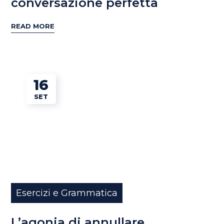
conversazione perfetta
READ MORE
16
SET
Esercizi e Grammatica
L’agonia di annullare