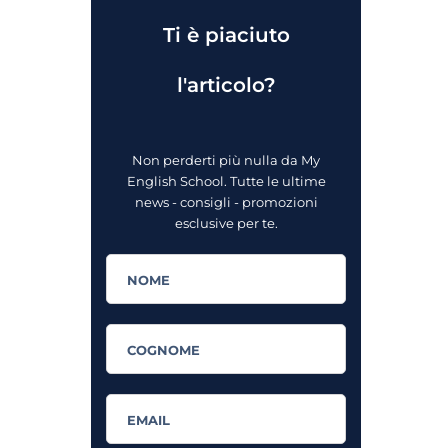
Ti è piaciuto
l'articolo?
Non perderti più nulla da My
English School. Tutte le ultime
news - consigli - promozioni
esclusive per te.