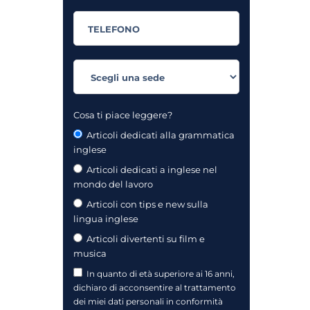
Cosa ti piace leggere?
Articoli dedicati alla grammatica
inglese
Articoli dedicati a inglese nel
mondo del lavoro
Articoli con tips e new sulla
lingua inglese
Articoli divertenti su film e
musica
In quanto di età superiore ai 16 anni,
dichiaro di acconsentire al trattamento
dei miei dati personali in conformità