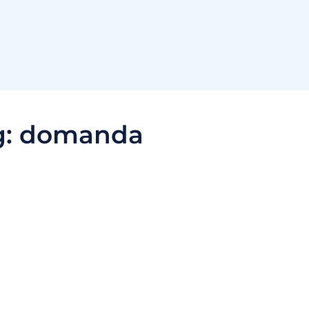
g:
domanda