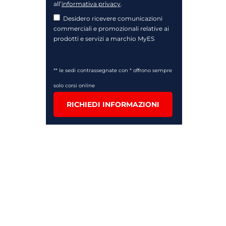
all’
informativa privacy
.
Desidero ricevere comunicazioni
commerciali e promozionali relative ai
prodotti e servizi a marchio MyES
** le sedi contrassegnate con * offrono sempre
solo corsi online
RICHIEDI INFORMAZIONI