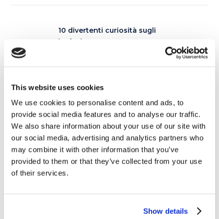
10 divertenti curiosità sugli
inglesi
20 SETTEMBRE 2016
10 incredibili paesaggi
This website uses cookies
(alieni) sulla Terra
We use cookies to personalise content and ads, to
23 SETTEMBRE 2016
provide social media features and to analyse our traffic.
We also share information about your use of our site with
our social media, advertising and analytics partners who
may combine it with other information that you’ve
Articoli correlati
provided to them or that they’ve collected from your use
of their services.
06
Show details