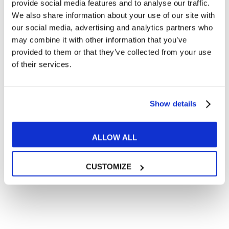
Articoli dedicati a inglese nel mondo del lavoro
provide social media features and to analyse our traffic.
We also share information about your use of our site with
Articoli con tips e new sulla lingua inglese
our social media, advertising and analytics partners who
Articoli divertenti su film e musica
may combine it with other information that you’ve
In quanto di età superiore ai 16 anni, dichiaro di acconsentire
provided to them or that they’ve collected from your use
al trattamento dei miei dati personali in conformità
of their services.
all’
informativa privacy
.
Desidero ricevere comunicazioni commerciali e promozionali
relative ai prodotti e servizi a marchio MyES
Show details
** le sedi contrassegnate con * offrono sempre solo corsi online
ALLOW ALL
RICHIEDI INFORMAZIONI
CUSTOMIZE