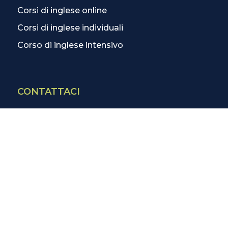
Corsi di inglese online
Corsi di inglese individuali
Corso di inglese intensivo
CONTATTACI
Contatti
La scuola più vicina
Tutte le scuole
Info corsi di inglese
SCOPRI DI PIÙ