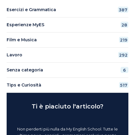
Esercizi e Grammatica
387
Esperienze MyES
28
Film e Musica
219
Lavoro
292
Senza categoria
6
Tips e Curiosità
517
Ti è piaciuto l'articolo?
Non perderti più nulla da My English School. Tutte le