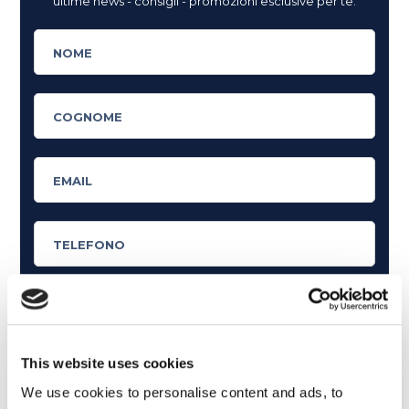
ultime news - consigli - promozioni esclusive per te.
Cosa ti piace leggere?
This website uses cookies
Articoli dedicati alla grammatica inglese
We use cookies to personalise content and ads, to