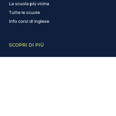
La scuola più vicina
Tutte le scuole
Info corsi di inglese
SCOPRI DI PIÙ
Magazine
3 Lezioni Omaggio
Welfare
Test di inglese
Convenzioni Nazionali