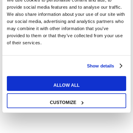
Articoli dedicati alla grammatica inglese
provide social media features and to analyse our traffic.
Articoli dedicati a inglese nel mondo del lavoro
We also share information about your use of our site with
Articoli con tips e new sulla lingua inglese
our social media, advertising and analytics partners who
may combine it with other information that you’ve
Articoli divertenti su film e musica
provided to them or that they’ve collected from your use
In quanto di età superiore ai 16 anni, dichiaro di acconsentire
of their services.
al trattamento dei miei dati personali in conformità
all’
informativa privacy
.
Desidero ricevere comunicazioni commerciali e promozionali
relative ai prodotti e servizi a marchio MyES
Show details
** le sedi contrassegnate con * offrono sempre solo corsi online
ALLOW ALL
RICHIEDI INFORMAZIONI
CUSTOMIZE