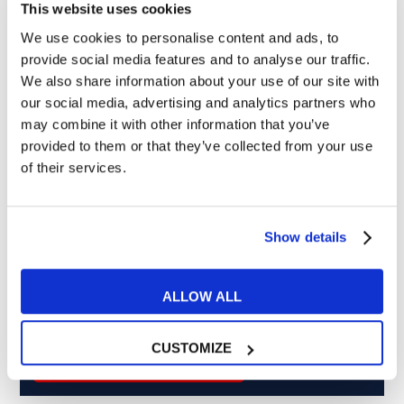
This website uses cookies
We use cookies to personalise content and ads, to
Cosa ti piace leggere?
provide social media features and to analyse our traffic.
We also share information about your use of our site with
Articoli dedicati alla grammatica inglese
our social media, advertising and analytics partners who
Articoli dedicati a inglese nel mondo del lavoro
may combine it with other information that you’ve
Articoli con tips e new sulla lingua inglese
provided to them or that they’ve collected from your use
Articoli divertenti su film e musica
of their services.
In quanto di età superiore ai 16 anni, dichiaro di acconsentire
al trattamento dei miei dati personali in conformità
all’
informativa privacy
.
Show details
Desidero ricevere comunicazioni commerciali e promozionali
relative ai prodotti e servizi a marchio MyES
ALLOW ALL
** le sedi contrassegnate con * offrono sempre solo corsi online
CUSTOMIZE
RICHIEDI INFORMAZIONI