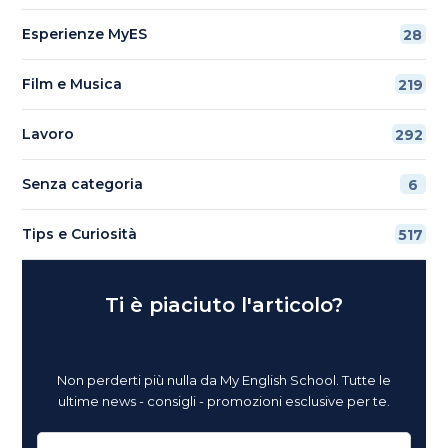
Esperienze MyES
28
Film e Musica
219
Lavoro
292
Senza categoria
6
Tips e Curiosità
517
Ti è piaciuto l'articolo?
Non perderti più nulla da My English School. Tutte le
ultime news - consigli - promozioni esclusive per te.