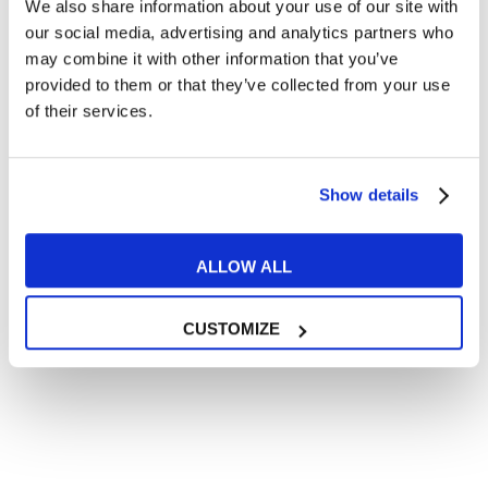
We also share information about your use of our site with
Articoli divertenti su film e musica
our social media, advertising and analytics partners who
In quanto di età superiore ai 16 anni, dichiaro di acconsentire
may combine it with other information that you’ve
al trattamento dei miei dati personali in conformità
provided to them or that they’ve collected from your use
all’
informativa privacy
.
of their services.
Desidero ricevere comunicazioni commerciali e promozionali
relative ai prodotti e servizi a marchio MyES
Show details
** le sedi contrassegnate con * offrono sempre solo corsi online
RICHIEDI INFORMAZIONI
ALLOW ALL
CUSTOMIZE