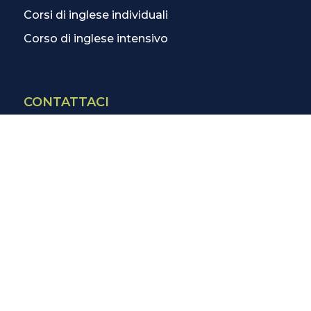
Corsi di inglese individuali
Corso di inglese intensivo
CONTATTACI
Contatti
La scuola più vicina
Tutte le scuole
Info corsi di inglese
SCOPRI DI PIÙ