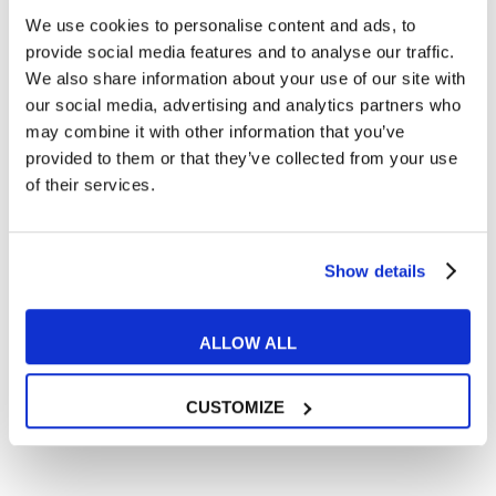
We use cookies to personalise content and ads, to
Cosa ti piace leggere?
provide social media features and to analyse our traffic.
Articoli dedicati alla grammatica inglese
We also share information about your use of our site with
Articoli dedicati a inglese nel mondo del lavoro
our social media, advertising and analytics partners who
Articoli con tips e new sulla lingua inglese
may combine it with other information that you’ve
provided to them or that they’ve collected from your use
Articoli divertenti su film e musica
of their services.
In quanto di età superiore ai 16 anni, dichiaro di acconsentire
al trattamento dei miei dati personali in conformità
all’
informativa privacy
.
Desidero ricevere comunicazioni commerciali e promozionali
Show details
relative ai prodotti e servizi a marchio MyES
ALLOW ALL
** le sedi contrassegnate con * offrono sempre solo corsi online
RICHIEDI INFORMAZIONI
CUSTOMIZE