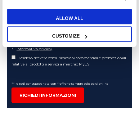
Articoli dedicati alla grammatica inglese
Articoli dedicati a inglese nel mondo del lavoro
ALLOW ALL
Articoli con tips e new sulla lingua inglese
Articoli divertenti su film e musica
CUSTOMIZE
In quanto di età superiore ai 16 anni, dichiaro di acconsentire
al trattamento dei miei dati personali in conformità
all’
informativa privacy
.
Desidero ricevere comunicazioni commerciali e promozionali
relative ai prodotti e servizi a marchio MyES
** le sedi contrassegnate con * offrono sempre solo corsi online
RICHIEDI INFORMAZIONI