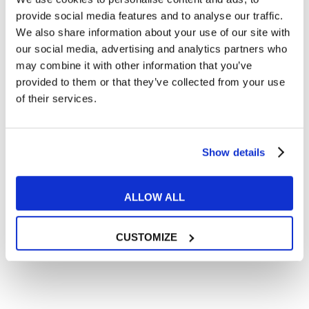
Articoli dedicati alla grammatica inglese
provide social media features and to analyse our traffic.
Articoli dedicati a inglese nel mondo del lavoro
We also share information about your use of our site with
Articoli con tips e new sulla lingua inglese
our social media, advertising and analytics partners who
may combine it with other information that you’ve
Articoli divertenti su film e musica
provided to them or that they’ve collected from your use
In quanto di età superiore ai 16 anni, dichiaro di acconsentire
of their services.
al trattamento dei miei dati personali in conformità
all’
informativa privacy
.
Desidero ricevere comunicazioni commerciali e promozionali
relative ai prodotti e servizi a marchio MyES
Show details
** le sedi contrassegnate con * offrono sempre solo corsi online
ALLOW ALL
RICHIEDI INFORMAZIONI
CUSTOMIZE