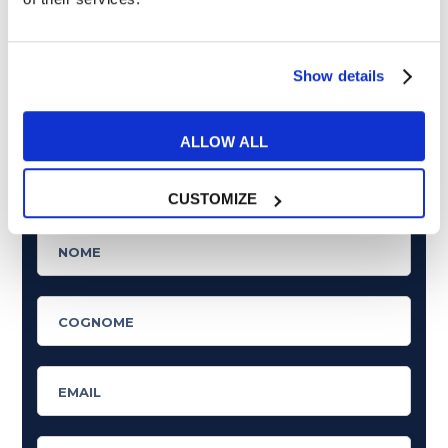
Tips e Curiosità
517
Show details
Ti è piaciuto l'articolo?
ALLOW ALL
Non perderti più nulla da My English School. Tutte le
ultime news - consigli - promozioni esclusive per te.
CUSTOMIZE