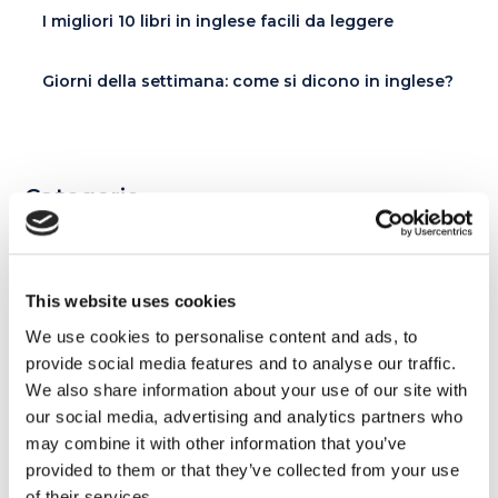
I migliori 10 libri in inglese facili da leggere
Giorni della settimana: come si dicono in inglese?
Categorie
Esercizi e Grammatica
387
This website uses cookies
Esperienze MyES
28
We use cookies to personalise content and ads, to
Film e Musica
provide social media features and to analyse our traffic.
219
We also share information about your use of our site with
our social media, advertising and analytics partners who
Lavoro
292
may combine it with other information that you’ve
provided to them or that they’ve collected from your use
Senza categoria
6
of their services.