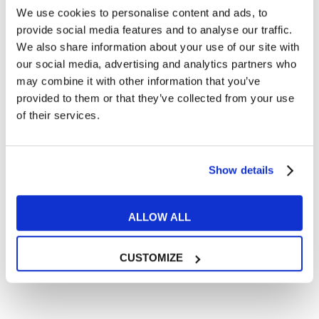
Cosa ti piace leggere?
We use cookies to personalise content and ads, to
provide social media features and to analyse our traffic.
Articoli dedicati alla grammatica inglese
We also share information about your use of our site with
Articoli dedicati a inglese nel mondo del lavoro
our social media, advertising and analytics partners who
Articoli con tips e new sulla lingua inglese
may combine it with other information that you’ve
Articoli divertenti su film e musica
provided to them or that they’ve collected from your use
of their services.
In quanto di età superiore ai 16 anni, dichiaro di acconsentire
al trattamento dei miei dati personali in conformità
all’
informativa privacy
.
Desidero ricevere comunicazioni commerciali e promozionali
Show details
relative ai prodotti e servizi a marchio MyES
ALLOW ALL
** le sedi contrassegnate con * offrono sempre solo corsi online
RICHIEDI INFORMAZIONI
CUSTOMIZE