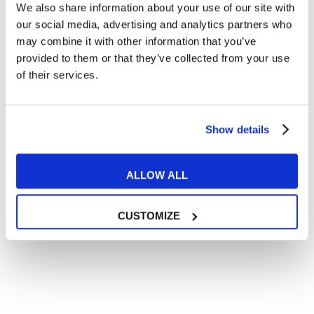
We also share information about your use of our site with
Articoli divertenti su film e musica
our social media, advertising and analytics partners who
In quanto di età superiore ai 16 anni, dichiaro di acconsentire
may combine it with other information that you’ve
al trattamento dei miei dati personali in conformità
provided to them or that they’ve collected from your use
all’
informativa privacy
.
of their services.
Desidero ricevere comunicazioni commerciali e promozionali
relative ai prodotti e servizi a marchio MyES
Show details
** le sedi contrassegnate con * offrono sempre solo corsi online
RICHIEDI INFORMAZIONI
ALLOW ALL
CUSTOMIZE