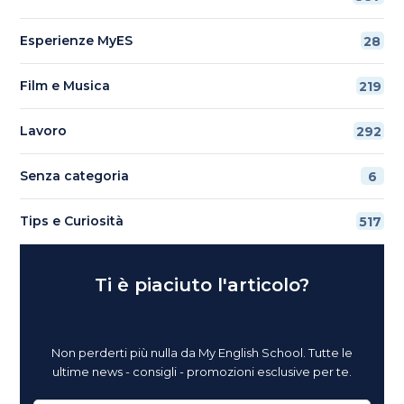
Esperienze MyES
28
Film e Musica
219
Lavoro
292
Senza categoria
6
Tips e Curiosità
517
Ti è piaciuto l'articolo?
Non perderti più nulla da My English School. Tutte le
ultime news - consigli - promozioni esclusive per te.