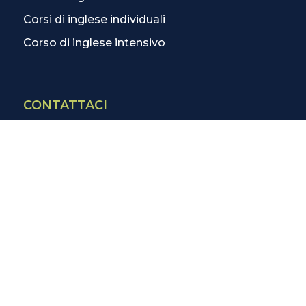
Corsi di inglese individuali
Corso di inglese intensivo
CONTATTACI
Contatti
La scuola più vicina
Tutte le scuole
Info corsi di inglese
SCOPRI DI PIÙ