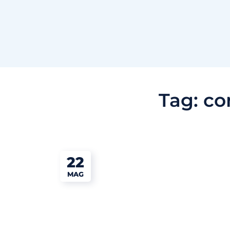
Tag:
co
22
MAG