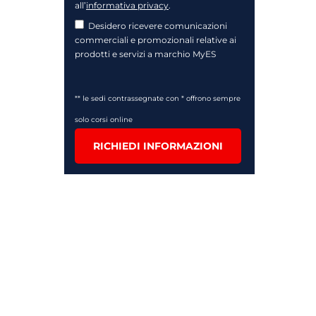
all’
informativa privacy
.
Desidero ricevere comunicazioni
commerciali e promozionali relative ai
prodotti e servizi a marchio MyES
** le sedi contrassegnate con * offrono sempre
solo corsi online
RICHIEDI INFORMAZIONI