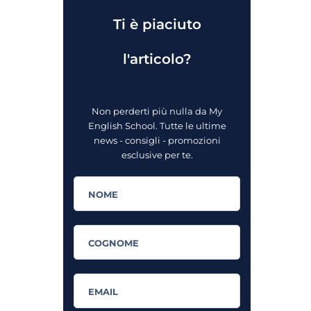
Ti è piaciuto
l'articolo?
Non perderti più nulla da My
English School. Tutte le ultime
news - consigli - promozioni
esclusive per te.