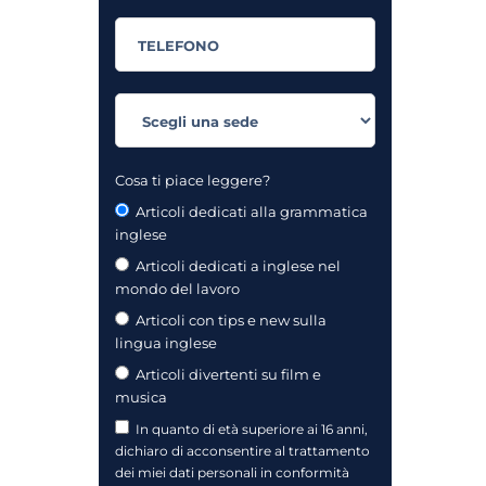
Cosa ti piace leggere?
Articoli dedicati alla grammatica
inglese
Articoli dedicati a inglese nel
mondo del lavoro
Articoli con tips e new sulla
lingua inglese
Articoli divertenti su film e
musica
In quanto di età superiore ai 16 anni,
dichiaro di acconsentire al trattamento
dei miei dati personali in conformità