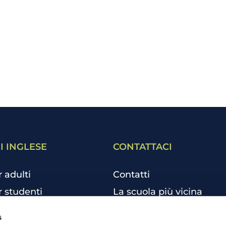
I INGLESE
CONTATTACI
r adulti
Contatti
r studenti
La scuola più vicina
r bambini e ragazzi
Tutte le scuole
s