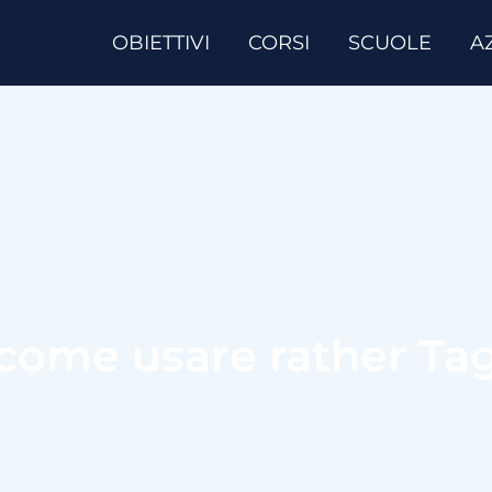
OBIETTIVI
CORSI
SCUOLE
A
come usare rather Ta