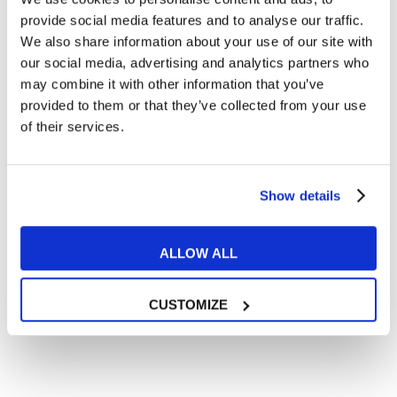
Articoli dedicati alla grammatica inglese
provide social media features and to analyse our traffic.
Articoli dedicati a inglese nel mondo del lavoro
We also share information about your use of our site with
Articoli con tips e new sulla lingua inglese
our social media, advertising and analytics partners who
may combine it with other information that you’ve
Articoli divertenti su film e musica
provided to them or that they’ve collected from your use
In quanto di età superiore ai 16 anni, dichiaro di acconsentire
of their services.
al trattamento dei miei dati personali in conformità
all’
informativa privacy
.
Desidero ricevere comunicazioni commerciali e promozionali
relative ai prodotti e servizi a marchio MyES
Show details
** le sedi contrassegnate con * offrono sempre solo corsi online
ALLOW ALL
RICHIEDI INFORMAZIONI
CUSTOMIZE