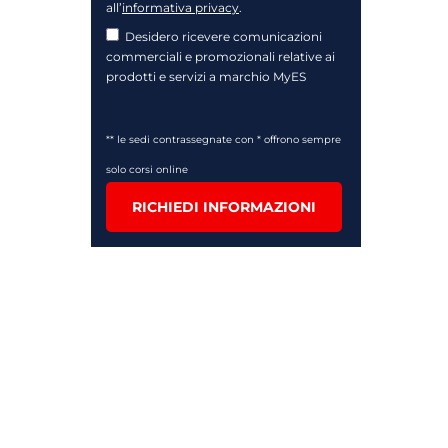
all’
informativa privacy
.
Desidero ricevere comunicazioni
commerciali e promozionali relative ai
prodotti e servizi a marchio MyES
** le sedi contrassegnate con * offrono sempre
solo corsi online
RICHIEDI INFORMAZIONI