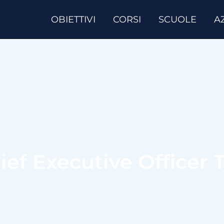
OBIETTIVI
CORSI
SCUOLE
A
ief Executive Officer 