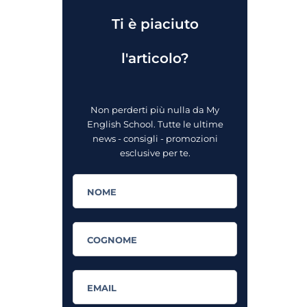
Ti è piaciuto
l'articolo?
Non perderti più nulla da My
English School. Tutte le ultime
news - consigli - promozioni
esclusive per te.