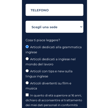
Cosa ti piace leggere?
Articoli dedicati alla grammatica
inglese
Articoli dedicati a inglese nel
mondo del lavoro
Articoli con tips e new sulla
lingua inglese
Articoli divertenti su film e
musica
In quanto di età superiore ai 16 anni,
dichiaro di acconsentire al trattamento
dei miei dati personali in conformità