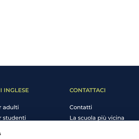
I INGLESE
CONTATTACI
r adulti
Contatti
r studenti
La scuola più vicina
r bambini e ragazzi
Tutte le scuole
s