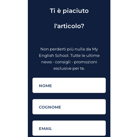
Ti è piaciuto
l'articolo?
Non perderti più nulla da My
English School. Tutte le ultime
news - consigli - promozioni
esclusive per te.