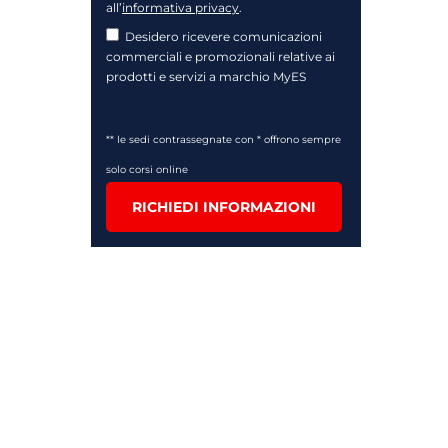
all’
informativa privacy
.
Desidero ricevere comunicazioni
commerciali e promozionali relative ai
prodotti e servizi a marchio MyES
** le sedi contrassegnate con * offrono sempre
solo corsi online
RICHIEDI INFORMAZIONI