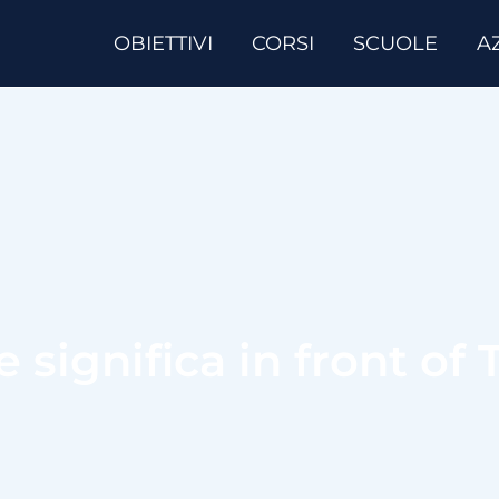
OBIETTIVI
CORSI
SCUOLE
A
e significa in front of 