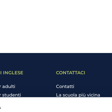
I INGLESE
CONTATTACI
r adulti
Contatti
r studenti
La scuola più vicina
r bambini e ragazzi
Tutte le scuole
s