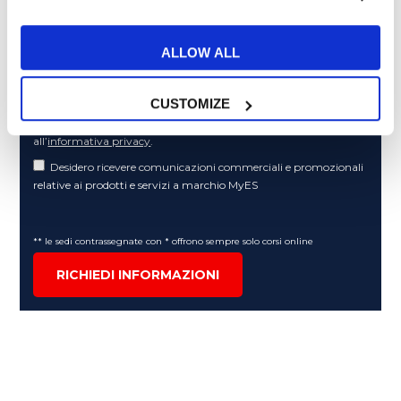
Articoli dedicati alla grammatica inglese
Articoli dedicati a inglese nel mondo del lavoro
ALLOW ALL
Articoli con tips e new sulla lingua inglese
Articoli divertenti su film e musica
CUSTOMIZE
In quanto di età superiore ai 16 anni, dichiaro di acconsentire
al trattamento dei miei dati personali in conformità
all’
informativa privacy
.
Desidero ricevere comunicazioni commerciali e promozionali
relative ai prodotti e servizi a marchio MyES
** le sedi contrassegnate con * offrono sempre solo corsi online
RICHIEDI INFORMAZIONI