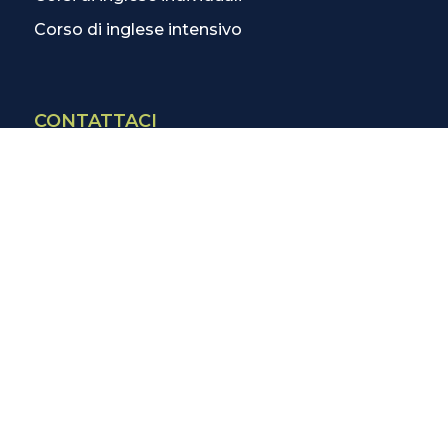
Corso di inglese intensivo
CONTATTACI
Contatti
La scuola più vicina
Tutte le scuole
Info corsi di inglese
SCOPRI DI PIÙ
Magazine