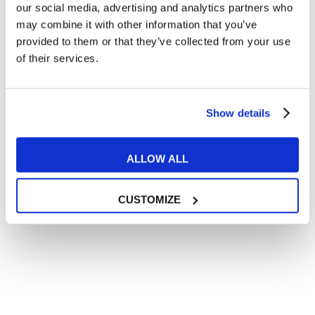
In quanto di età superiore ai 16 anni, dichiaro di acconsentire
our social media, advertising and analytics partners who
al trattamento dei miei dati personali in conformità
may combine it with other information that you’ve
all’
informativa privacy
.
provided to them or that they’ve collected from your use
Desidero ricevere comunicazioni commerciali e promozionali
of their services.
relative ai prodotti e servizi a marchio MyES
** le sedi contrassegnate con * offrono sempre solo corsi online
Show details
RICHIEDI INFORMAZIONI
ALLOW ALL
CUSTOMIZE