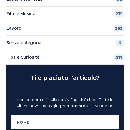
Film e Musica
219
Lavoro
292
Senza categoria
6
Tips e Curiosità
517
Ti è piaciuto l'articolo?
Non perderti più nulla da My English School. Tutte le
ultime news - consigli - promozioni esclusive per te.