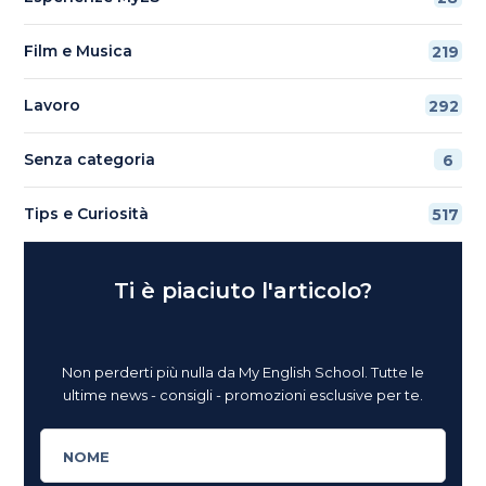
Film e Musica
219
Lavoro
292
Senza categoria
6
Tips e Curiosità
517
Ti è piaciuto l'articolo?
Non perderti più nulla da My English School. Tutte le
ultime news - consigli - promozioni esclusive per te.