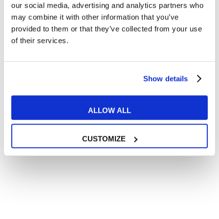
In quanto di età superiore ai 16 anni, dichiaro di acconsentire
our social media, advertising and analytics partners who
al trattamento dei miei dati personali in conformità
may combine it with other information that you’ve
all’
informativa privacy
.
provided to them or that they’ve collected from your use
Desidero ricevere comunicazioni commerciali e promozionali
of their services.
relative ai prodotti e servizi a marchio MyES
** le sedi contrassegnate con * offrono sempre solo corsi online
Show details
RICHIEDI INFORMAZIONI
ALLOW ALL
CUSTOMIZE