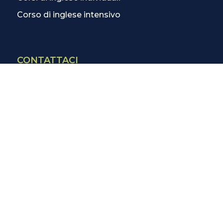
Corso di inglese intensivo
CONTATTACI
Contatti
La scuola più vicina
Tutte le scuole
Info corsi di inglese
SCOPRI DI PIÙ
Magazine