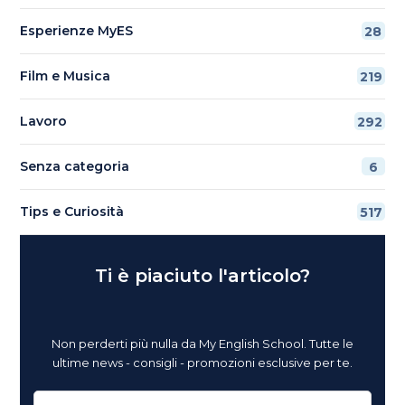
Esperienze MyES
28
Film e Musica
219
Lavoro
292
Senza categoria
6
Tips e Curiosità
517
Ti è piaciuto l'articolo?
Non perderti più nulla da My English School. Tutte le
ultime news - consigli - promozioni esclusive per te.