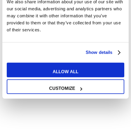
We also share information about your use of our site with
Articoli divertenti su film e musica
our social media, advertising and analytics partners who
In quanto di età superiore ai 16 anni, dichiaro di acconsentire
may combine it with other information that you’ve
al trattamento dei miei dati personali in conformità
provided to them or that they’ve collected from your use
all’
informativa privacy
.
of their services.
Desidero ricevere comunicazioni commerciali e promozionali
relative ai prodotti e servizi a marchio MyES
Show details
** le sedi contrassegnate con * offrono sempre solo corsi online
RICHIEDI INFORMAZIONI
ALLOW ALL
CUSTOMIZE