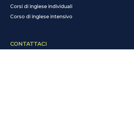
Corsi di inglese individuali
Corso di inglese intensivo
CONTATTACI
Contatti
La scuola più vicina
Tutte le scuole
Info corsi di inglese
SCOPRI DI PIÙ