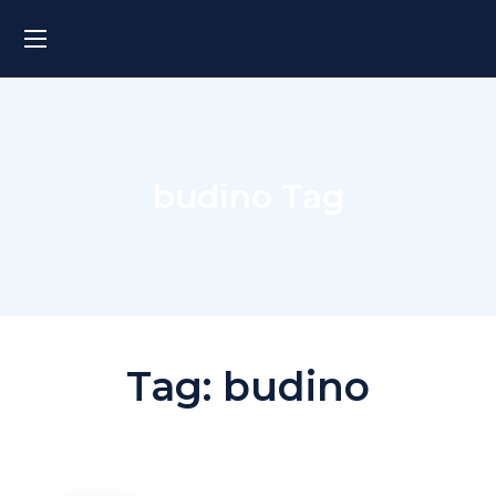
budino Tag
Tag:
budino