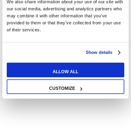
We also share information about your use of our site with
Articoli divertenti su film e musica
our social media, advertising and analytics partners who
In quanto di età superiore ai 16 anni, dichiaro di acconsentire
may combine it with other information that you’ve
al trattamento dei miei dati personali in conformità
provided to them or that they’ve collected from your use
all’
informativa privacy
.
of their services.
Desidero ricevere comunicazioni commerciali e promozionali
relative ai prodotti e servizi a marchio MyES
Show details
** le sedi contrassegnate con * offrono sempre solo corsi online
RICHIEDI INFORMAZIONI
ALLOW ALL
CUSTOMIZE