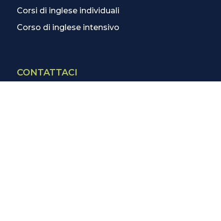
Corsi di inglese individuali
Corso di inglese intensivo
CONTATTACI
Contatti
La scuola più vicina
Tutte le scuole
Info corsi di inglese
SCOPRI DI PIÙ