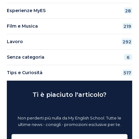
Esperienze MyES
28
Film e Musica
219
Lavoro
292
Senza categoria
6
Tips e Curiosità
517
Ti è piaciuto l'articolo?
Non perderti più nulla da My English School. Tutte le
ultime news - consigli - promozioni esclusive per te.