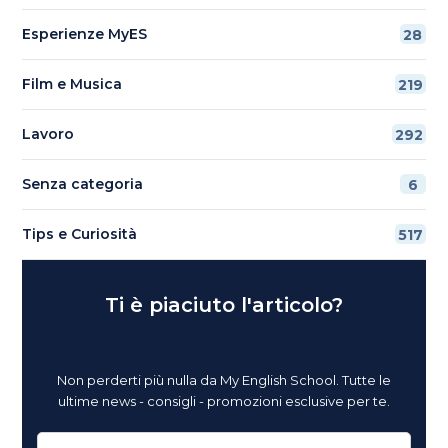
Esperienze MyES
28
Film e Musica
219
Lavoro
292
Senza categoria
6
Tips e Curiosità
517
Ti è piaciuto l'articolo?
Non perderti più nulla da My English School. Tutte le
ultime news - consigli - promozioni esclusive per te.