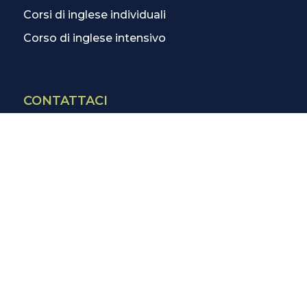
Corsi di inglese individuali
Corso di inglese intensivo
CONTATTACI
Contatti
La scuola più vicina
Tutte le scuole
Info corsi di inglese
SCOPRI DI PIÙ