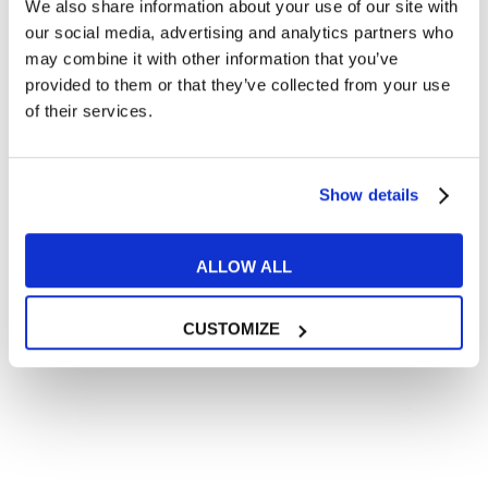
We also share information about your use of our site with
Articoli divertenti su film e musica
our social media, advertising and analytics partners who
In quanto di età superiore ai 16 anni, dichiaro di acconsentire
may combine it with other information that you’ve
al trattamento dei miei dati personali in conformità
provided to them or that they’ve collected from your use
all’
informativa privacy
.
of their services.
Desidero ricevere comunicazioni commerciali e promozionali
relative ai prodotti e servizi a marchio MyES
Show details
** le sedi contrassegnate con * offrono sempre solo corsi online
RICHIEDI INFORMAZIONI
ALLOW ALL
CUSTOMIZE