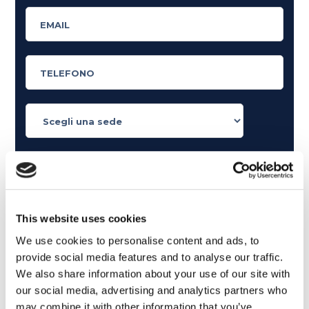
Cosa ti piace leggere?
Articoli dedicati alla grammatica inglese
Articoli dedicati a inglese nel mondo del lavoro
This website uses cookies
Articoli con tips e new sulla lingua inglese
Articoli divertenti su film e musica
We use cookies to personalise content and ads, to
provide social media features and to analyse our traffic.
In quanto di età superiore ai 16 anni, dichiaro di acconsentire
We also share information about your use of our site with
al trattamento dei miei dati personali in conformità
all’
informativa privacy
.
our social media, advertising and analytics partners who
may combine it with other information that you’ve
Desidero ricevere comunicazioni commerciali e promozionali