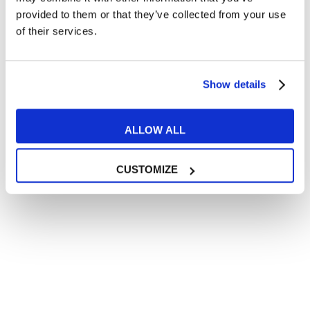
relative ai prodotti e servizi a marchio MyES
provided to them or that they’ve collected from your use
of their services.
** le sedi contrassegnate con * offrono sempre solo corsi online
RICHIEDI INFORMAZIONI
Show details
ALLOW ALL
CUSTOMIZE