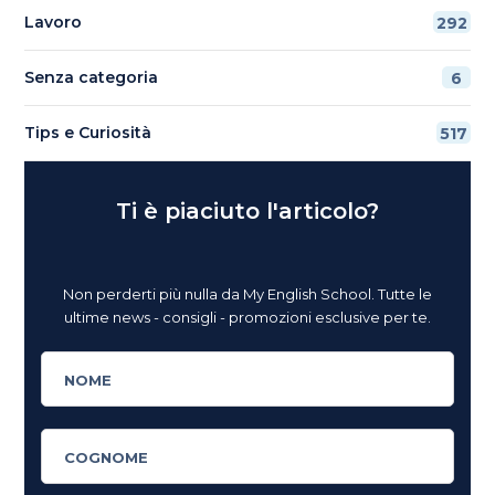
Lavoro
292
Senza categoria
6
Tips e Curiosità
517
Ti è piaciuto l'articolo?
Non perderti più nulla da My English School. Tutte le
ultime news - consigli - promozioni esclusive per te.