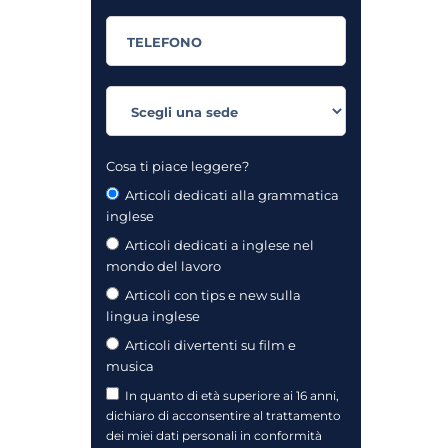
Cosa ti piace leggere?
Articoli dedicati alla grammatica
inglese
Articoli dedicati a inglese nel
mondo del lavoro
Articoli con tips e new sulla
lingua inglese
Articoli divertenti su film e
musica
In quanto di età superiore ai 16 anni,
dichiaro di acconsentire al trattamento
dei miei dati personali in conformità