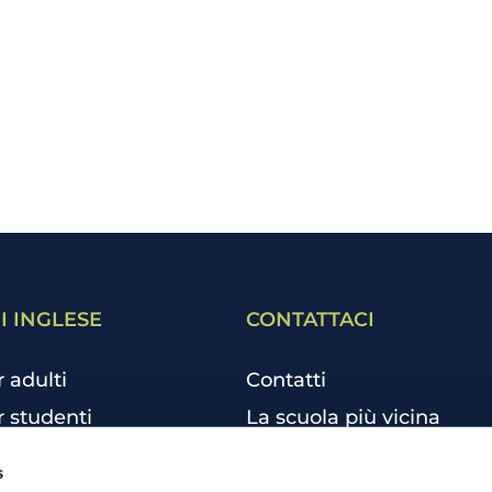
I INGLESE
CONTATTACI
r adulti
Contatti
r studenti
La scuola più vicina
r bambini e ragazzi
Tutte le scuole
s