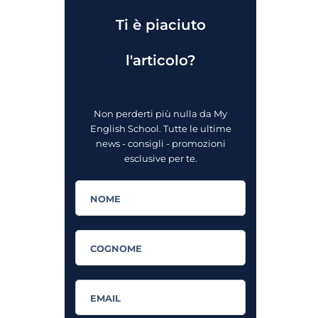
Ti è piaciuto
l'articolo?
Non perderti più nulla da My
English School. Tutte le ultime
news - consigli - promozioni
esclusive per te.