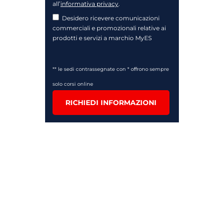
all’
informativa privacy
.
Desidero ricevere comunicazioni
commerciali e promozionali relative ai
prodotti e servizi a marchio MyES
** le sedi contrassegnate con * offrono sempre
solo corsi online
RICHIEDI INFORMAZIONI