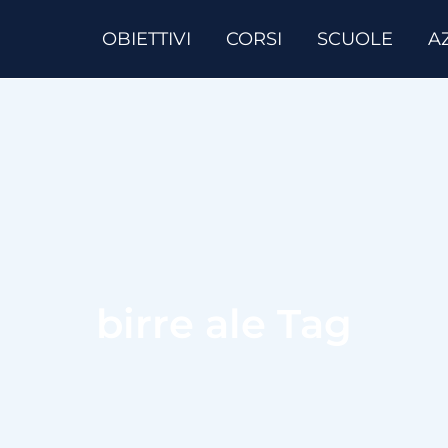
OBIETTIVI
CORSI
SCUOLE
A
birre ale Tag