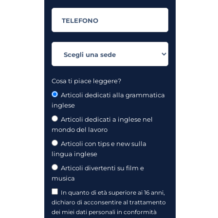
Cosa ti piace leggere?
Articoli dedicati alla grammatica
inglese
Articoli dedicati a inglese nel
mondo del lavoro
Articoli con tips e new sulla
lingua inglese
Articoli divertenti su film e
musica
In quanto di età superiore ai 16 anni,
dichiaro di acconsentire al trattamento
dei miei dati personali in conformità