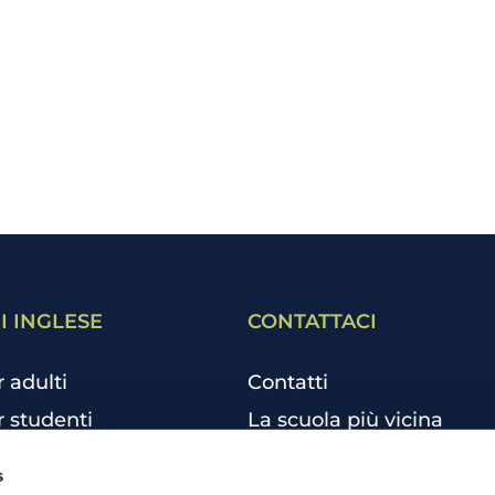
I INGLESE
CONTATTACI
r adulti
Contatti
r studenti
La scuola più vicina
r bambini e ragazzi
Tutte le scuole
s