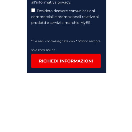
all’
informativa privacy
.
Desidero ricevere comunicazioni
commerciali e promozionali relative ai
prodotti e servizi a marchio MyES
** le sedi contrassegnate con * offrono sempre
solo corsi online
RICHIEDI INFORMAZIONI