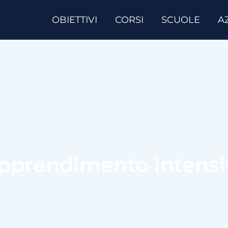
OBIETTIVI
CORSI
SCUOLE
A
’apprendimento intens