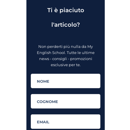
Ti è piaciuto
l'articolo?
Non perderti più nulla da My
English School. Tutte le ultime
news - consigli - promozioni
esclusive per te.