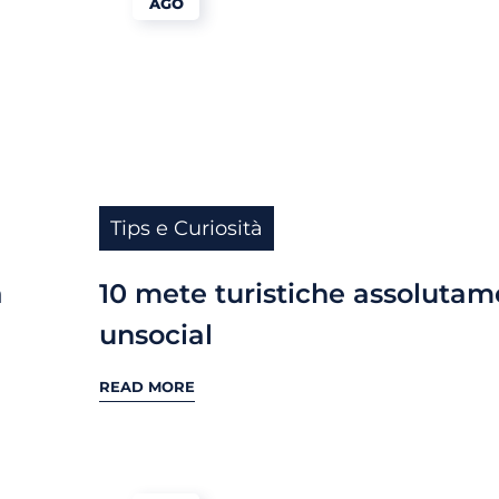
AGO
Tips e Curiosità
a
10 mete turistiche assoluta
unsocial
READ MORE