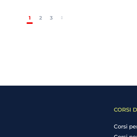
1
2
3
CORSI D
Corsi pe