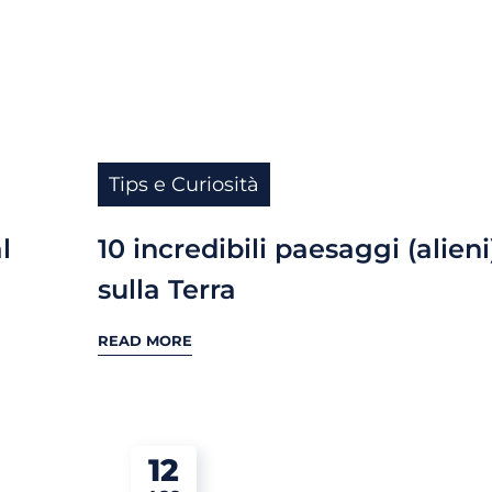
Tips e Curiosità
l
10 incredibili paesaggi (alieni
sulla Terra
READ MORE
12