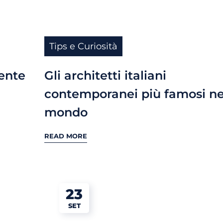
Tips e Curiosità
ente
Gli architetti italiani
contemporanei più famosi ne
mondo
READ MORE
23
SET