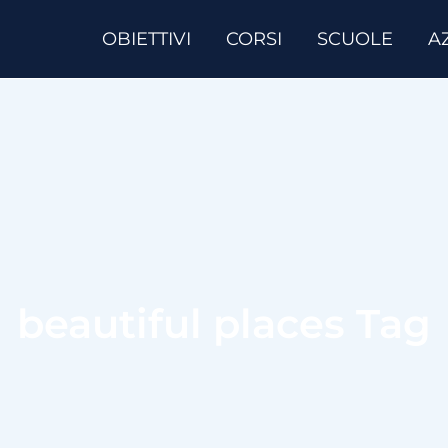
OBIETTIVI
CORSI
SCUOLE
A
beautiful places Tag