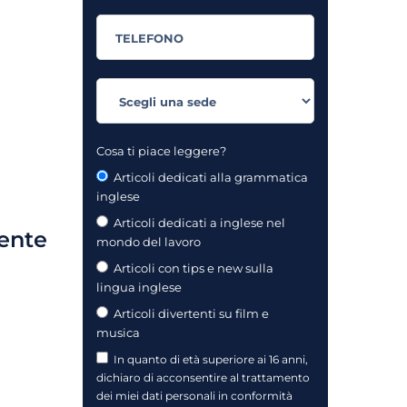
Cosa ti piace leggere?
Articoli dedicati alla grammatica
inglese
Articoli dedicati a inglese nel
mente
mondo del lavoro
Articoli con tips e new sulla
lingua inglese
Articoli divertenti su film e
musica
In quanto di età superiore ai 16 anni,
dichiaro di acconsentire al trattamento
dei miei dati personali in conformità