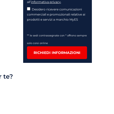
all’
informativa privacy
.
Desidero ricevere comunicazioni
commerciali e promozionali relative ai
prodotti e servizi a marchio MyES
** le sedi contrassegnate con * offrono sempre
solo corsi online
RICHIEDI INFORMAZIONI
r te?