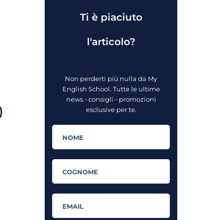
Ti è piaciuto
l'articolo?
Non perderti più nulla da My
English School. Tutte le ultime
news - consigli - promozioni
)
esclusive per te.