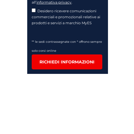
all’
informativa privacy
.
Desidero ricevere comunicazioni
commerciali e promozionali relative ai
prodotti e servizi a marchio MyES
** le sedi contrassegnate con * offrono sempre
solo corsi online
RICHIEDI INFORMAZIONI