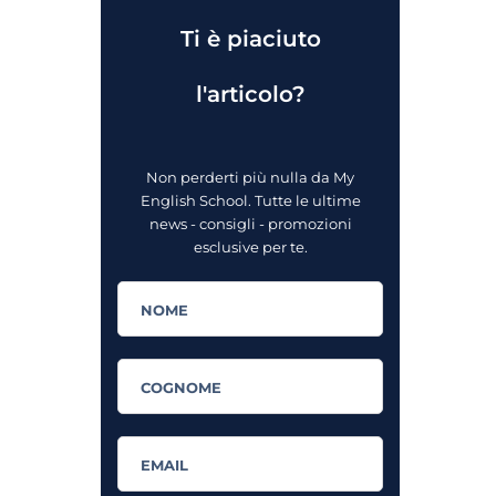
Ti è piaciuto
l'articolo?
Non perderti più nulla da My
English School. Tutte le ultime
news - consigli - promozioni
esclusive per te.