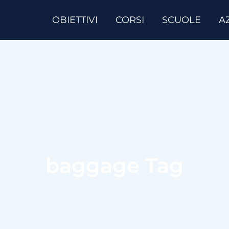
OBIETTIVI
CORSI
SCUOLE
A
baggage Tag