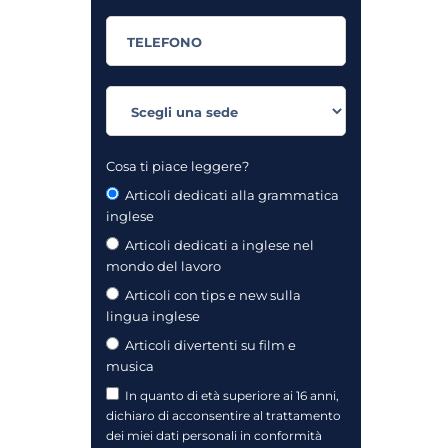
Cosa ti piace leggere?
Articoli dedicati alla grammatica
inglese
Articoli dedicati a inglese nel
mondo del lavoro
Articoli con tips e new sulla
lingua inglese
Articoli divertenti su film e
musica
In quanto di età superiore ai 16 anni,
dichiaro di acconsentire al trattamento
dei miei dati personali in conformità