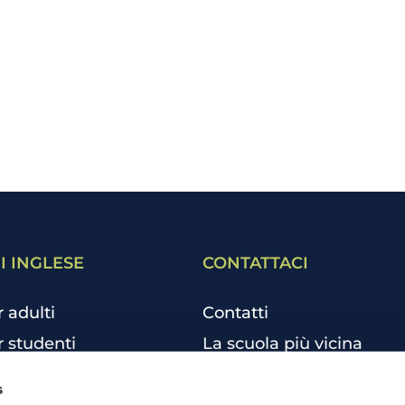
I INGLESE
CONTATTACI
r adulti
Contatti
r studenti
La scuola più vicina
r bambini e ragazzi
Tutte le scuole
s