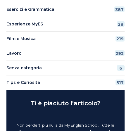
Esercizi e Grammatica
387
Esperienze MyES
28
Film e Musica
219
Lavoro
292
Senza categoria
6
Tips e Curiosità
517
Ti è piaciuto l'articolo?
Non perderti più nulla da My English School. Tutte le