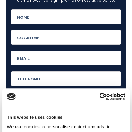
ultime news - consigli - promozioni esclusive per te.
Cosa ti piace leggere?
This website uses cookies
Articoli dedicati alla grammatica inglese
We use cookies to personalise content and ads, to