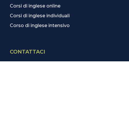
Corsi di inglese online
Corsi di inglese individuali
Corso di inglese intensivo
CONTATTACI
Contatti
La scuola più vicina
Tutte le scuole
Info corsi di inglese
SCOPRI DI PIÙ