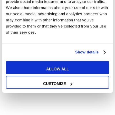
Articoli dedicati a inglese nel mondo del lavoro
provide social media features and to analyse our traffic.
We also share information about your use of our site with
Articoli con tips e new sulla lingua inglese
our social media, advertising and analytics partners who
Articoli divertenti su film e musica
may combine it with other information that you’ve
In quanto di età superiore ai 16 anni, dichiaro di acconsentire
provided to them or that they’ve collected from your use
al trattamento dei miei dati personali in conformità
of their services.
all’
informativa privacy
.
Desidero ricevere comunicazioni commerciali e promozionali
relative ai prodotti e servizi a marchio MyES
Show details
** le sedi contrassegnate con * offrono sempre solo corsi online
ALLOW ALL
RICHIEDI INFORMAZIONI
CUSTOMIZE