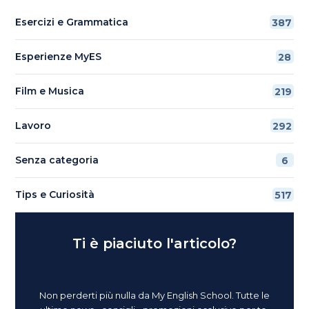
Esercizi e Grammatica
387
Esperienze MyES
28
Film e Musica
219
Lavoro
292
Senza categoria
6
Tips e Curiosità
517
Ti è piaciuto l'articolo?
Non perderti più nulla da My English School. Tutte le