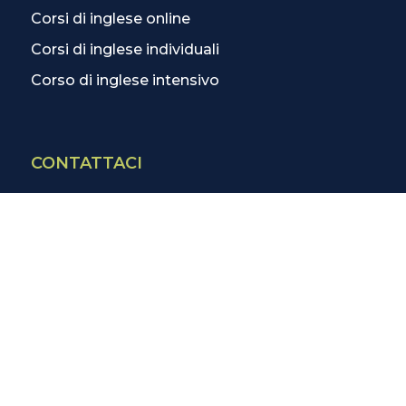
Corsi di inglese online
Corsi di inglese individuali
Corso di inglese intensivo
CONTATTACI
Contatti
La scuola più vicina
Tutte le scuole
Info corsi di inglese
SCOPRI DI PIÙ