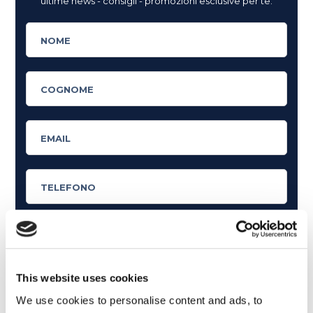
ultime news - consigli - promozioni esclusive per te.
Cosa ti piace leggere?
This website uses cookies
Articoli dedicati alla grammatica inglese
We use cookies to personalise content and ads, to