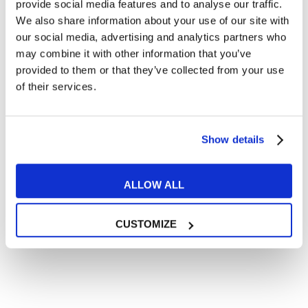
Articoli dedicati a inglese nel mondo del lavoro
provide social media features and to analyse our traffic.
We also share information about your use of our site with
Articoli con tips e new sulla lingua inglese
our social media, advertising and analytics partners who
Articoli divertenti su film e musica
may combine it with other information that you’ve
In quanto di età superiore ai 16 anni, dichiaro di acconsentire
provided to them or that they’ve collected from your use
al trattamento dei miei dati personali in conformità
of their services.
all’
informativa privacy
.
Desidero ricevere comunicazioni commerciali e promozionali
relative ai prodotti e servizi a marchio MyES
Show details
** le sedi contrassegnate con * offrono sempre solo corsi online
ALLOW ALL
RICHIEDI INFORMAZIONI
CUSTOMIZE