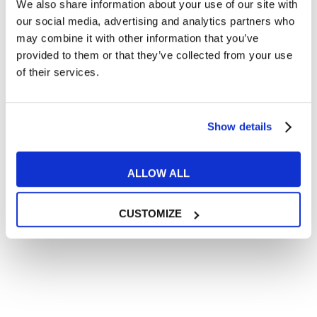
We also share information about your use of our site with
Articoli divertenti su film e musica
our social media, advertising and analytics partners who
In quanto di età superiore ai 16 anni, dichiaro di acconsentire
may combine it with other information that you’ve
al trattamento dei miei dati personali in conformità
provided to them or that they’ve collected from your use
all’
informativa privacy
.
of their services.
Desidero ricevere comunicazioni commerciali e promozionali
relative ai prodotti e servizi a marchio MyES
Show details
** le sedi contrassegnate con * offrono sempre solo corsi online
RICHIEDI INFORMAZIONI
ALLOW ALL
CUSTOMIZE