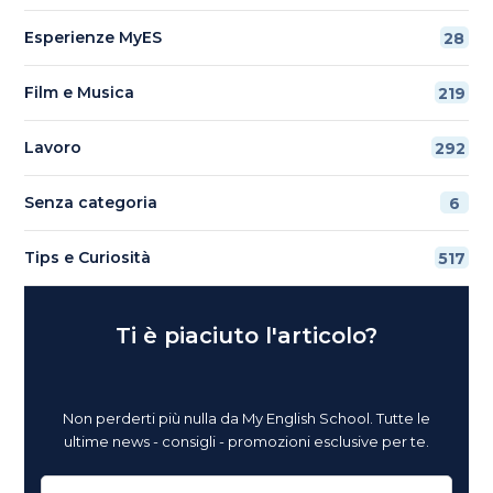
Esperienze MyES
28
Film e Musica
219
Lavoro
292
Senza categoria
6
Tips e Curiosità
517
Ti è piaciuto l'articolo?
Non perderti più nulla da My English School. Tutte le
ultime news - consigli - promozioni esclusive per te.