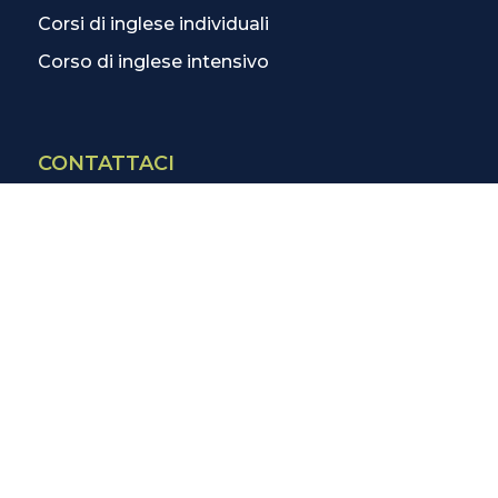
Corsi di inglese individuali
Corso di inglese intensivo
CONTATTACI
Contatti
La scuola più vicina
Tutte le scuole
Info corsi di inglese
SCOPRI DI PIÙ