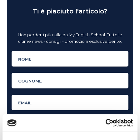
Ti è piaciuto l'articolo?
Non perderti più nulla da My English School. Tutte le
ultime news - consigli - promozioni esclusive per te.