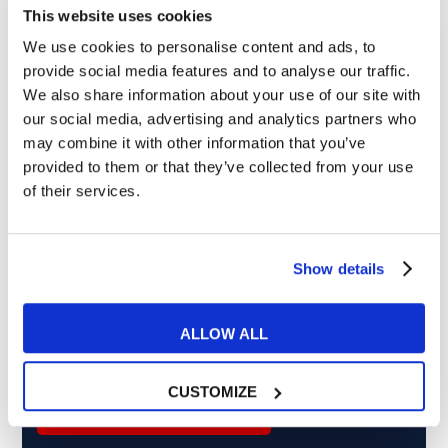
This website uses cookies
We use cookies to personalise content and ads, to
provide social media features and to analyse our traffic.
Cosa ti piace leggere?
We also share information about your use of our site with
Articoli dedicati alla grammatica inglese
our social media, advertising and analytics partners who
Articoli dedicati a inglese nel mondo del lavoro
may combine it with other information that you’ve
Articoli con tips e new sulla lingua inglese
provided to them or that they’ve collected from your use
of their services.
Articoli divertenti su film e musica
In quanto di età superiore ai 16 anni, dichiaro di acconsentire
al trattamento dei miei dati personali in conformità
all’
informativa privacy
.
Show details
Desidero ricevere comunicazioni commerciali e promozionali
relative ai prodotti e servizi a marchio MyES
ALLOW ALL
** le sedi contrassegnate con * offrono sempre solo corsi online
CUSTOMIZE
RICHIEDI INFORMAZIONI