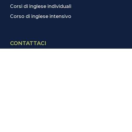
Corsi di inglese individuali
Corso di inglese intensivo
CONTATTACI
Contatti
La scuola più vicina
Tutte le scuole
Info corsi di inglese
SCOPRI DI PIÙ