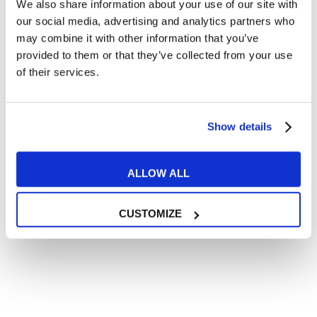
We also share information about your use of our site with
Articoli divertenti su film e musica
our social media, advertising and analytics partners who
In quanto di età superiore ai 16 anni, dichiaro di acconsentire
may combine it with other information that you’ve
al trattamento dei miei dati personali in conformità
provided to them or that they’ve collected from your use
all’
informativa privacy
.
of their services.
Desidero ricevere comunicazioni commerciali e promozionali
relative ai prodotti e servizi a marchio MyES
Show details
** le sedi contrassegnate con * offrono sempre solo corsi online
RICHIEDI INFORMAZIONI
ALLOW ALL
CUSTOMIZE