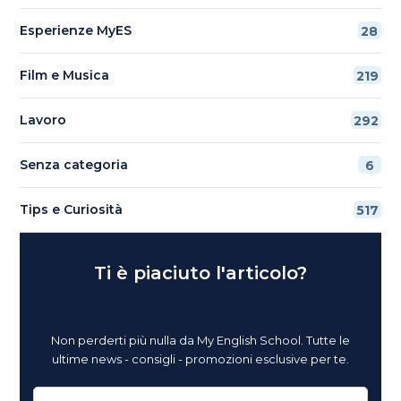
Esperienze MyES
28
Film e Musica
219
Lavoro
292
Senza categoria
6
Tips e Curiosità
517
Ti è piaciuto l'articolo?
Non perderti più nulla da My English School. Tutte le
ultime news - consigli - promozioni esclusive per te.