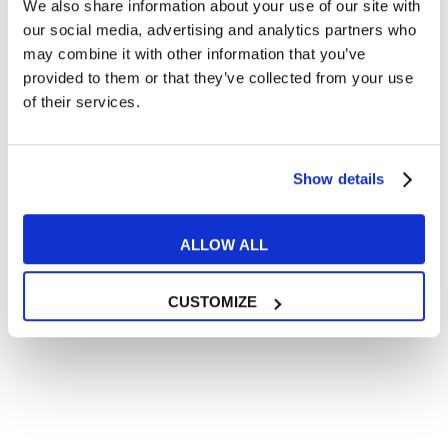
We also share information about your use of our site with
Articoli divertenti su film e musica
our social media, advertising and analytics partners who
In quanto di età superiore ai 16 anni, dichiaro di acconsentire
may combine it with other information that you’ve
al trattamento dei miei dati personali in conformità
provided to them or that they’ve collected from your use
all’
informativa privacy
.
of their services.
Desidero ricevere comunicazioni commerciali e promozionali
relative ai prodotti e servizi a marchio MyES
Show details
** le sedi contrassegnate con * offrono sempre solo corsi online
RICHIEDI INFORMAZIONI
ALLOW ALL
CUSTOMIZE