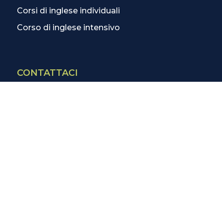
Corsi di inglese individuali
Corso di inglese intensivo
CONTATTACI
Contatti
La scuola più vicina
Tutte le scuole
Info corsi di inglese
SCOPRI DI PIÙ