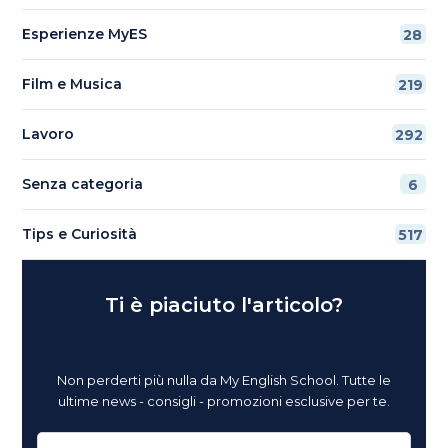
Esperienze MyES
28
Film e Musica
219
Lavoro
292
Senza categoria
6
Tips e Curiosità
517
Ti è piaciuto l'articolo?
Non perderti più nulla da My English School. Tutte le
ultime news - consigli - promozioni esclusive per te.