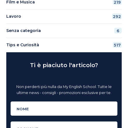
Film e Musica
219
Lavoro
292
Senza categoria
6
Tips e Curiosità
517
Ti è piaciuto l'articolo?
Non perderti più nulla da My English School. Tutte le
ultime news - consigli - promozioni esclusive per te.