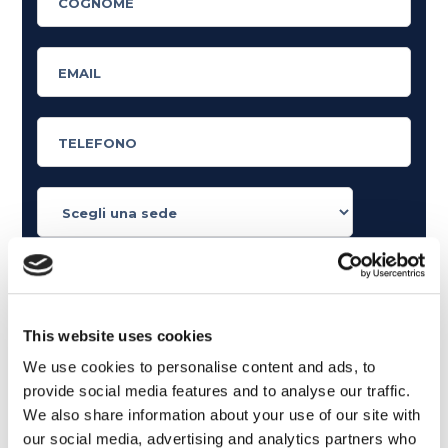
Cosa ti piace leggere?
Articoli dedicati alla grammatica inglese
Articoli dedicati a inglese nel mondo del lavoro
This website uses cookies
Articoli con tips e new sulla lingua inglese
We use cookies to personalise content and ads, to
Articoli divertenti su film e musica
provide social media features and to analyse our traffic.
In quanto di età superiore ai 16 anni, dichiaro di acconsentire
We also share information about your use of our site with
al trattamento dei miei dati personali in conformità
our social media, advertising and analytics partners who