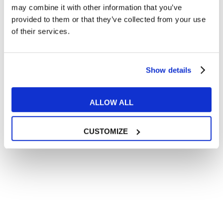
all’
informativa privacy
.
may combine it with other information that you’ve
Desidero ricevere comunicazioni commerciali e promozionali
provided to them or that they’ve collected from your use
relative ai prodotti e servizi a marchio MyES
of their services.
** le sedi contrassegnate con * offrono sempre solo corsi online
Show details
RICHIEDI INFORMAZIONI
ALLOW ALL
CUSTOMIZE