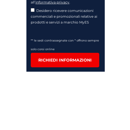
all’
informativa privacy
.
Desidero ricevere comunicazioni
commerciali e promozionali relative ai
prodotti e servizi a marchio MyES
** le sedi contrassegnate con * offrono sempre
solo corsi online
RICHIEDI INFORMAZIONI