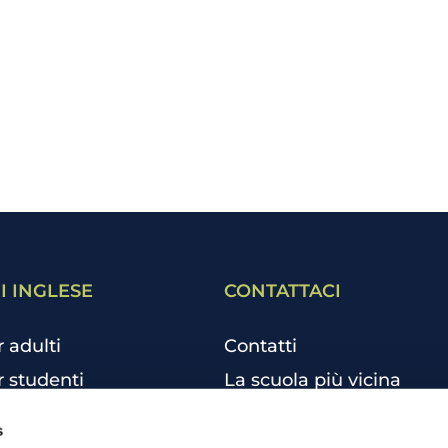
I INGLESE
CONTATTACI
r adulti
Contatti
r studenti
La scuola più vicina
r bambini e ragazzi
Tutte le scuole
s