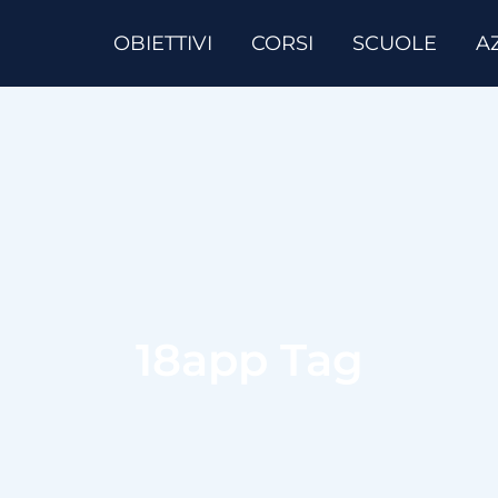
OBIETTIVI
CORSI
SCUOLE
A
18app Tag