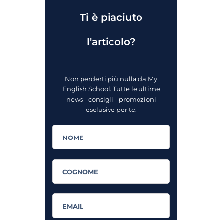
Ti è piaciuto
l'articolo?
Non perderti più nulla da My
English School. Tutte le ultime
news - consigli - promozioni
esclusive per te.