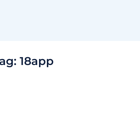
ag:
18app