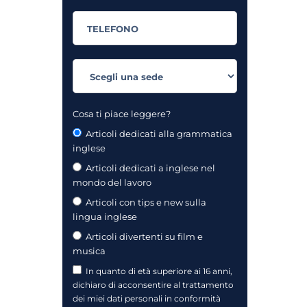
Cosa ti piace leggere?
Articoli dedicati alla grammatica
inglese
Articoli dedicati a inglese nel
mondo del lavoro
Articoli con tips e new sulla
lingua inglese
Articoli divertenti su film e
musica
In quanto di età superiore ai 16 anni,
dichiaro di acconsentire al trattamento
dei miei dati personali in conformità