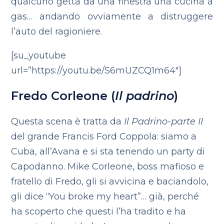
qualcuno getta da una finestra una cucina a
gas… andando ovviamente a distruggere
l’auto del ragioniere.
[su_youtube
url=”https://youtu.be/S6mUZCQ1m64″]
Fredo Corleone (
Il padrino
)
Questa scena è tratta da
Il Padrino-parte II
del grande Francis Ford Coppola: siamo a
Cuba, all’Avana e si sta tenendo un party di
Capodanno.
Mike Corleone, boss mafioso e
fratello di Fredo, gli si avvicina e baciandolo,
gli dice “You broke my heart”… già, perché
ha scoperto che questi l’ha tradito e ha