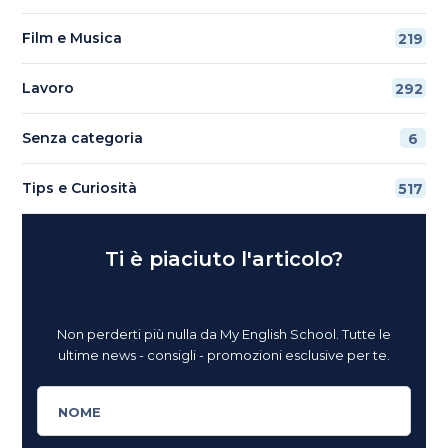
Film e Musica
219
Lavoro
292
Senza categoria
6
Tips e Curiosità
517
Ti è piaciuto l'articolo?
Non perderti più nulla da My English School. Tutte le
ultime news - consigli - promozioni esclusive per te.