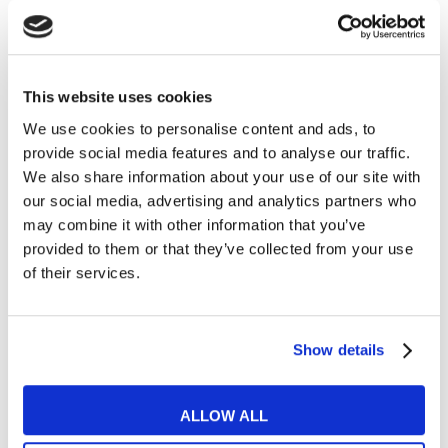
Film e Musica
This website uses cookies
Musica inglese del momento: 3 canzoni con
We use cookies to personalise content and ads, to
provide social media features and to analyse our traffic.
traduzione per imparare l’inglese
We also share information about your use of our site with
our social media, advertising and analytics partners who
READ MORE
may combine it with other information that you’ve
provided to them or that they’ve collected from your use
of their services.
16
MAG
Show details
ALLOW ALL