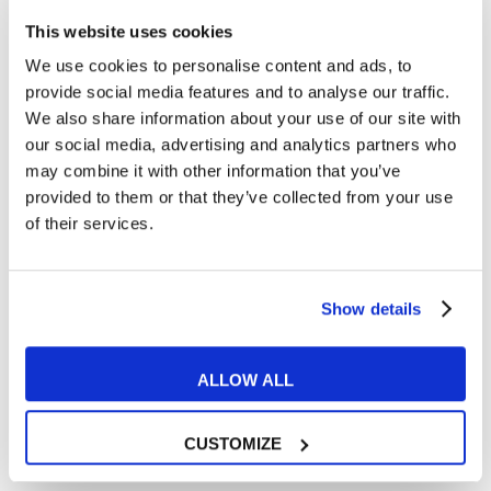
This website uses cookies
Bloomsday: cosa si festeggia a Dublino il 16
We use cookies to personalise content and ads, to
giugno?
provide social media features and to analyse our traffic.
We also share information about your use of our site with
READ MORE
our social media, advertising and analytics partners who
may combine it with other information that you’ve
provided to them or that they’ve collected from your use
of their services.
26
SET
Show details
ALLOW ALL
CUSTOMIZE