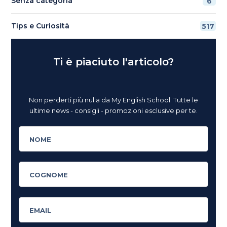
Senza categoria
6
Tips e Curiosità
517
Ti è piaciuto l'articolo?
Non perderti più nulla da My English School. Tutte le
ultime news - consigli - promozioni esclusive per te.