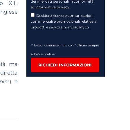
dei miei dati personali in conformità
 XIII,
all’
informativa privacy
.
inglese
Desidero ricevere comunicazioni
commerciali e promozionali relative ai
prodotti e servizi a marchio MyES
** le sedi contrassegnate con * offrono sempre
solo corsi online
ià, ma
RICHIEDI INFORMAZIONI
diretta
ire
) e