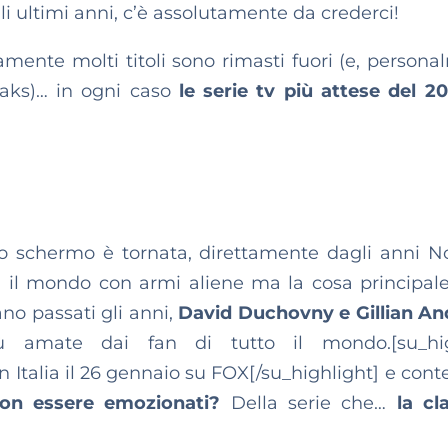
gli ultimi anni, c’è assolutamente da crederci!
amente molti titoli sono rimasti fuori (e, persona
eaks)… in ogni caso
le serie tv più attese del 20
o schermo è tornata, direttamente dagli anni N
 il mondo con armi aliene ma la cosa principal
no passati gli anni,
David Duchovny e Gillian A
 amate dai fan di tutto il mondo.[su_hig
in Italia il 26 gennaio su FOX[/su_highlight] e cont
non essere emozionati?
Della serie che…
la cl