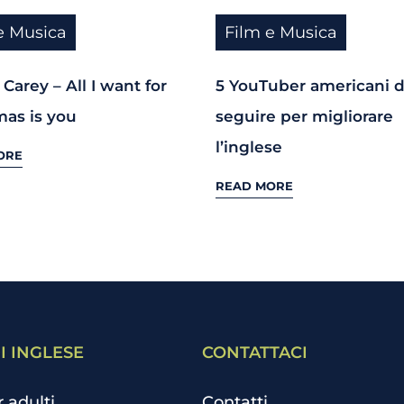
e Musica
Film e Musica
Carey – All I want for
5 YouTuber americani 
mas is you
seguire per migliorare
l’inglese
ORE
READ MORE
I INGLESE
CONTATTACI
r adulti
Contatti