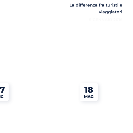
La differenza fra turisti e
viaggiatori
5 GENNAIO 2016
7
18
IC
MAG