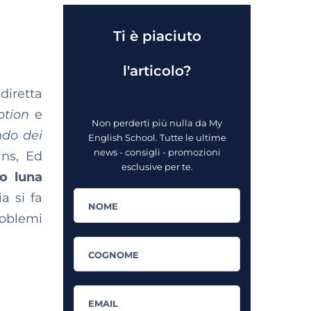
Ti è piaciuto
l'articolo?
 diretta
ption
e
Non perderti più nulla da My
ndo dei
English School. Tutte le ultime
news - consigli - promozioni
ins, Ed
esclusive per te.
o luna
a si fa
roblemi