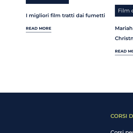
Film 
I migliori film tratti dai fumetti
Mariah 
READ MORE
Christ
READ M
CORSI D
Corsi pe