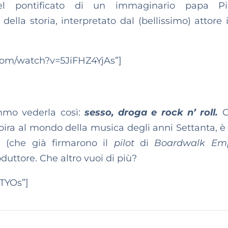
el pontificato di un immaginario papa Pio
ella storia, interpretato dal (bellissimo) attore 
com/watch?v=5JiFHZ4YjAs”]
mmo vederla così:
sesso, droga e rock n’ roll.
G
spira al mondo della musica degli anni Settanta, è 
 (che già firmarono il
pilot
di
Boardwalk Emp
duttore. Che altro vuoi di più?
cTYOs”]