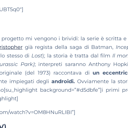
JUBT5q0″]
 progetto mi vengono i brividi: la serie è scritta e
ristopher
già regista della saga di Batman,
Ince
lo stesso di
Lost
); la storia è tratta dal film
Il mo
urassic Park)
; interpreti saranno Anthony Hopk
originale (del 1973) raccontava di
un eccentric
te impiegati degli
androidi.
Ovviamente la stori
o[su_highlight background=”#d5dbfe”]i primi p
ghlight]
e.com/watch?v=OM8HNuRLIBI”]
V)