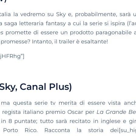
talia la vedremo su Sky e, probabilmente, sarà 
saga letteraria fantasy a cui la serie si ispira (l’
es
promette di essere un prodotto paragonabile a
promesse? Intanto, il trailer è esaltante!
ujHFRhg”]
ky, Canal Plus)
 ma questa serie tv merita di essere vista anc
l regista italiano premio Oscar per
La Grande Be
n 8 puntate; tutto sarà recitato in inglese e gir
 e Porto Rico. Racconta la storia dei[su_hig