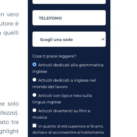
un vero
autore è
 quelli
Cosa ti piace leggere?
Articoli dedicati alla grammatica
inglese
Articoli dedicati a inglese nel
mondo del lavoro
Articoli con tips e new sulla
lingua inglese
he solo
Articoli divertenti su film e
llezza
).
musica
ato tra
In quanto di età superiore ai 16 anni,
hlight
dichiaro di acconsentire al trattamento