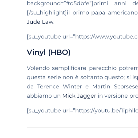
background=”#d5dbfe”]primi anni d
[/su_highlight]il primo papa americano d
Jude Law
.
[su_youtube url=”https://www.youtube.
Vinyl (HBO)
Volendo semplificare parecchio potre
questa serie non è soltanto questo; si i
da Terence Winter e Martin Scorsese
abbiamo un
Mick Jagger
in versione pro
[su_youtube url=”https://youtu.be/1iphll