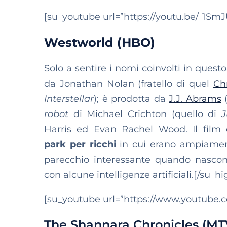
[su_youtube url=”https://youtu.be/_1Sm
Westworld (HBO)
Solo a sentire i nomi coinvolti in questo
da Jonathan Nolan (fratello di quel
Ch
Interstellar
); è prodotta da
J.J. Abrams
(
robot
di Michael Crichton (quello di
J
Harris ed Evan Rachel Wood. Il film 
park
per ricchi
in cui erano ampiamen
parecchio interessante quando nascon
con alcune intelligenze artificiali.[/su_hi
[su_youtube url=”https://www.youtub
The Shannara Chronicles (MT