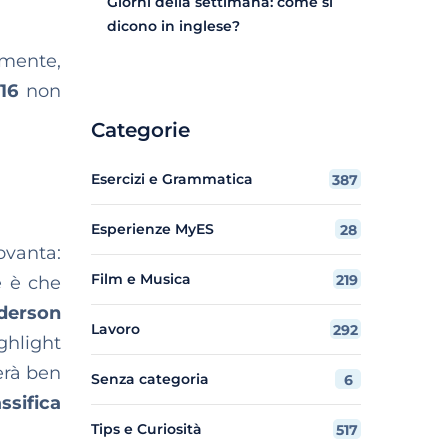
Giorni della settimana: come si
dicono in inglese?
lmente,
16
non
Categorie
Esercizi e Grammatica
387
Esperienze MyES
28
ovanta:
Film e Musica
219
e è che
nderson
Lavoro
292
hlight
erà ben
Senza categoria
6
assifica
Tips e Curiosità
517