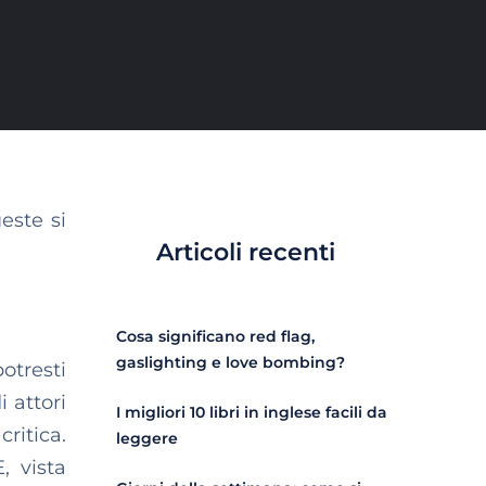
este si
Articoli recenti
Cosa significano red flag,
gaslighting e love bombing?
otresti
 attori
I migliori 10 libri in inglese facili da
itica.
leggere
, vista