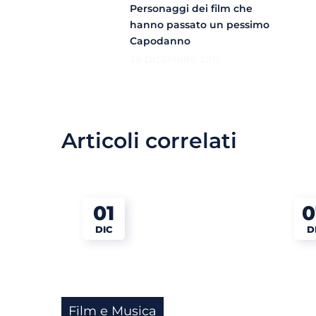
Personaggi dei film che
hanno passato un pessimo
Capodanno
30 DICEMBRE 2015
Articoli correlati
01
0
DIC
D
Film e Musica