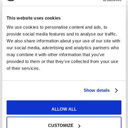
16
FEB
This website uses cookies
We use cookies to personalise content and ads, to
provide social media features and to analyse our traffic.
We also share information about your use of our site with
our social media, advertising and analytics partners who
Film e Musica
may combine it with other information that you’ve
provided to them or that they’ve collected from your use
I migliori film sci-fi del 2017
of their services.
READ MORE
Show details
07
ALLOW ALL
NOV
CUSTOMIZE