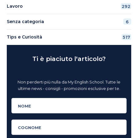
Lavoro
292
Senza categoria
6
Tips e Curiosità
517
Ti è piaciuto l'articolo?
Non perderti più nulla da My English School. Tutte le
ultime news - consigli - promozioni esclusive per te.