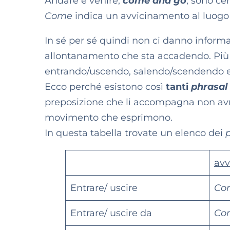
Andare e venire,
come and go
, sono ce
Come
indica un avvicinamento al luogo 
In sé per sé quindi non ci danno informaz
allontanamento che sta accadendo. Più n
entrando/uscendo, salendo/scendendo e
Ecco perché esistono così
tanti
phrasal
preposizione che li accompagna non avr
movimento che esprimono.
In questa tabella trovate un elenco dei
avv
Entrare/ uscire
Co
Entrare/ uscire da
Com