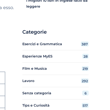
I migliori 10 libri in inglese facili da
leggere
a esso.
Categorie
Esercizi e Grammatica
387
Esperienze MyES
28
Film e Musica
219
Lavoro
292
Senza categoria
6
Tips e Curiosità
517