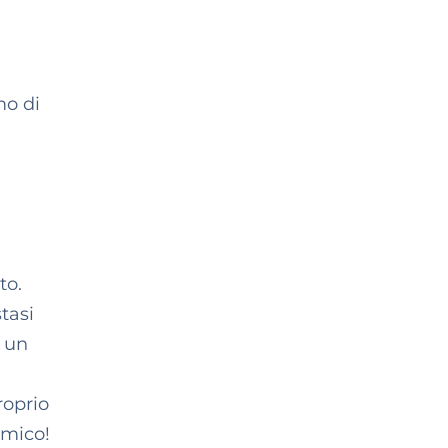
mo di
to.
tasi
n un
roprio
amico!