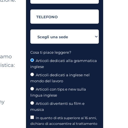
izione:
Cosa ti piace leggere?
siamo
Articoli dedicati alla grammatica
istica:
inglese
Articoli dedicati a inglese nel
mondo del lavoro
Articoli con tips e new sulla
lingua inglese
my
Articoli divertenti su film e
musica
In quanto di età superiore ai 16 anni,
dichiaro di acconsentire al trattamento