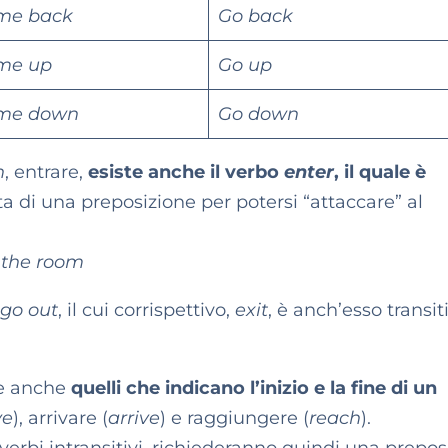
me back
Go back
me up
Go up
me down
Go down
n
, entrare,
esiste anche il verbo
enter
, il quale è
ta di una preposizione per potersi “attaccare” al
the room
go out
, il cui corrispettivo,
exit
, è anch’esso transit
se anche
quelli che indicano l’inizio e la fine di un
ve
), arrivare (
arrive
) e raggiungere (
reach
).