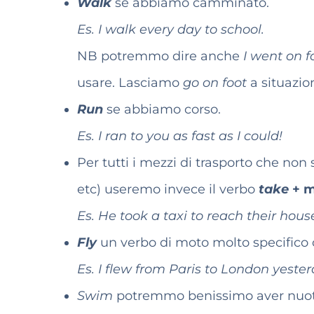
Walk
se abbiamo camminato.
Es. I walk every day to school.
NB potremmo dire anche
I went on f
usare. Lasciamo
go on foot
a situazio
Run
se abbiamo corso.
Es. I ran to you as fast as I could!
Per tutti i mezzi di trasporto che no
etc) useremo invece il verbo
take
+ m
Es. He took a taxi to reach their hou
Fly
un verbo di moto molto specifico 
Es. I flew from Paris to London yester
Swim
potremmo benissimo aver nuotat