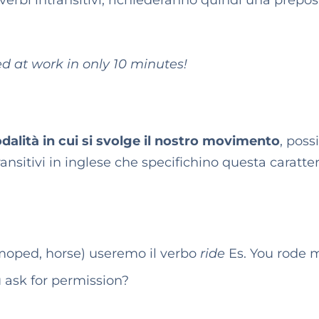
 verbi intransitivi, richiederanno quindi una prepos
d at work in only 10 minutes!
dalità in cui si svolge il nostro movimento
, pos
ansitivi in inglese che specifichino questa caratter
 moped, horse) useremo il verbo
ride
Es. You rode 
 ask for permission?