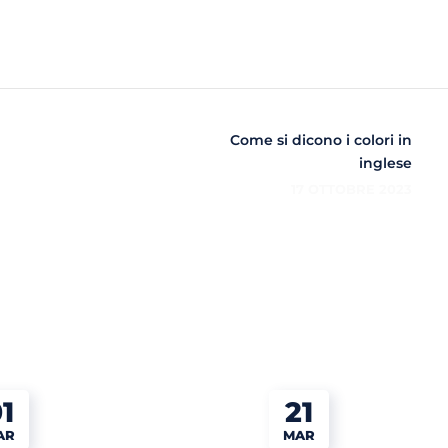
Come si dicono i colori in
inglese
17 OTTOBRE 2023
1
21
AR
MAR