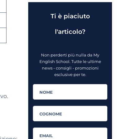
Ti è piaciuto
l'articolo?
Non perderti più nulla da My
English School. Tutte le ultime
news - consigli - promozioni
esclusive per te.
ivo.