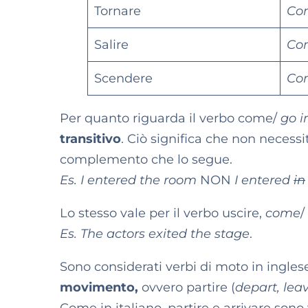
Tornare
Co
Salire
Co
Scendere
Co
Per quanto riguarda il verbo come/
go i
transitivo
. Ciò significa che non necessi
complemento che lo segue.
Es. I entered the room
NON
I entered
in
Lo stesso vale per il verbo uscire,
come
/
Es. The actors exited the stage
.
Sono considerati verbi di moto in ingle
movimento,
ovvero partire (
depart, lea