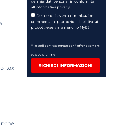
dei miei dati personali in conformità
all’
informativa privacy
.
Desidero ricevere comunicazioni
commerciali e promozionali relative ai
da
prodotti e servizi a marchio MyES
** le sedi contrassegnate con * offrono sempre
solo corsi online
RICHIEDI INFORMAZIONI
o, taxi
 anche