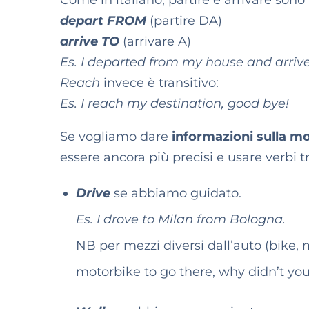
Come in italiano, partire e arrivare sono
depart FROM
(partire DA)
arrive TO
(arrivare A)
Es. I departed from my house and arrive
Reach
invece è transitivo:
Es. I reach my destination, good bye!
Se vogliamo dare
informazioni sulla mo
essere ancora più precisi e usare verbi tr
Drive
se abbiamo guidato.
Es. I drove to Milan from Bologna.
NB per mezzi diversi dall’auto (bike,
motorbike to go there, why didn’t you