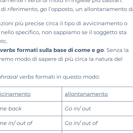
rtamente i verbi di moto in inglese più basilari.
di riferimento,
go
l’opposto, un allontanamento d
ioni più precise circa il tipo di avvicinamento o
ello specifico, non sappiamo se il soggetto sta
tc.
 verbs
formati sulla base di
come
e
go
. Senza la
emo modo di sapere di più circa la natura del
phrasal verbs
formati in questo modo:
icinamento
allontanamento
me back
Go in/ out
e in/ out of
Go in/ out of