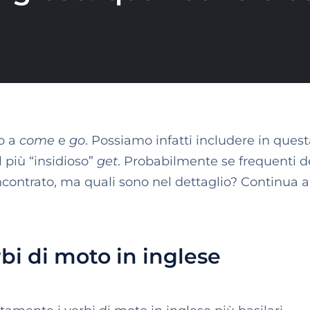
o a
come
e
go
. Possiamo infatti includere in ques
l più “insidioso”
get
. Probabilmente se frequenti d
ncontrato, ma quali sono nel dettaglio? Continua a
rbi di moto in inglese