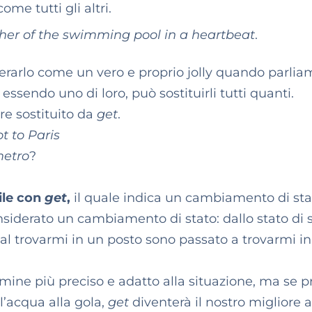
me tutti gli altri.
ther of the swimming pool in a heartbeat
.
erarlo come un vero e proprio jolly quando parlia
essendo uno di loro, può sostituirli tutti quanti.
re sostituito da
get
.
ot to Paris
metro
?
ile con
get
,
il quale indica un cambiamento di sta
nsiderato un cambiamento di stato: dallo stato di s
al trovarmi in un posto sono passato a trovarmi i
ine più preciso e adatto alla situazione, ma se p
l’acqua alla gola,
get
diventerà il nostro migliore 