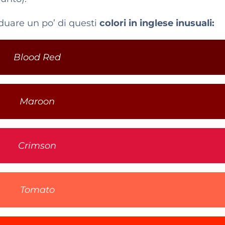
iduare un po’ di questi
colori in inglese inusuali:
Blood Red
Maroon
Crimson
Tomato