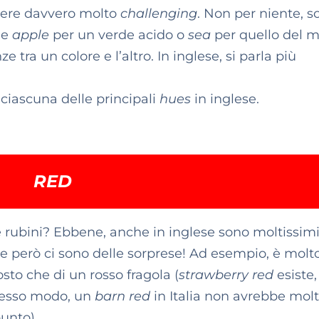
ssere davvero molto
challenging
. Non per niente, s
me
apple
per un verde acido o
sea
per quello del m
e tra un colore e l’altro. In inglese, si parla più
 ciascuna delle principali
hues
in inglese.
RED
 rubini? Ebbene, anche in inglese sono moltissimi
lte però ci sono delle sorprese! Ad esempio, è molt
sto che di un rosso fragola (
strawberry red
esiste
stesso modo, un
barn red
in Italia non avrebbe mol
punto).