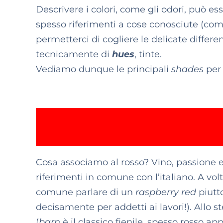
Descrivere i colori, come gli odori, può e
spesso riferimenti a cose conosciute (co
permetterci di cogliere le delicate differenz
tecnicamente di
hues
, tinte.
Vediamo dunque le principali
shades
per
Cosa associamo al rosso? Vino, passione e
riferimenti in comune con l’italiano. A vo
comune parlare di un
raspberry red
piutto
decisamente per addetti ai lavori!). Allo 
(
barn
è il classico fienile, spesso rosso ap