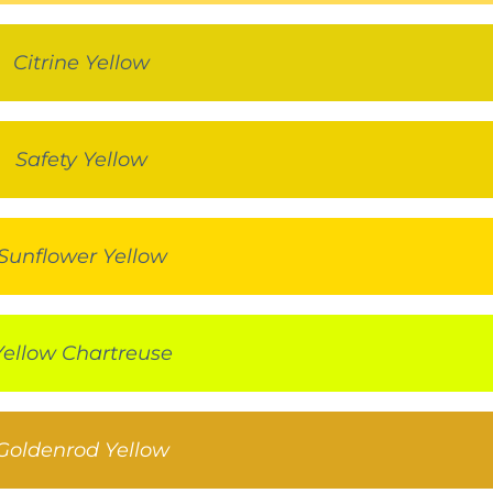
Citrine Yellow
Safety Yellow
Sunflower Yellow
Yellow Chartreuse
Goldenrod Yellow