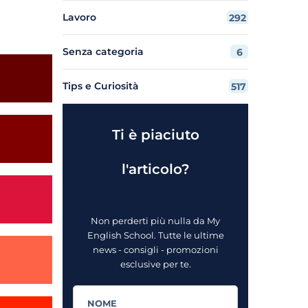
Lavoro
292
Senza categoria
6
Tips e Curiosità
517
Ti è piaciuto
l'articolo?
Non perderti più nulla da My
English School. Tutte le ultime
news - consigli - promozioni
esclusive per te.