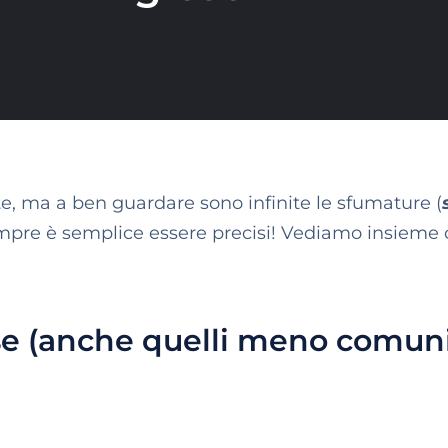
tte, ma a ben guardare sono infinite le sfumature (
n sempre è semplice essere precisi! Vediamo insiem
lese (anche quelli meno comuni