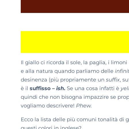
Il giallo ci ricorda il sole, la paglia, i limon
e alla natura quando parliamo delle
infin
desinenza (più propriamente un
suffix
, s
è il
suffisso
– ish
.
Se una cosa infatti è
yel
quindi che non bisogna impazzire se propr
vogliamo descrivere!
Phew.
Ecco la lista delle più comuni tonalità di 
questi colori in inglese?