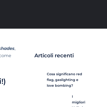
shades
,
Articoli recenti
e come
Cosa significano red
!)
flag, gaslighting e
love bombing?
I
migliori