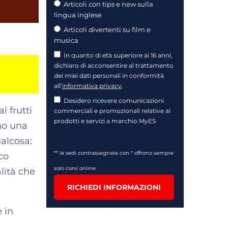
Articoli con tips e new sulla
lingua inglese
Articoli divertenti su film e
musica
In quanto di età superiore ai 16 anni,
dichiaro di acconsentire al trattamento
dei miei dati personali in conformità
all’
informativa privacy
.
Desidero ricevere comunicazioni
ai frutti
commerciali e promozionali relative ai
prodotti e servizi a marchio MyES
mo una
ualcosa:
** le sedi contrassegnate con * offrono sempre
co
solo corsi online
lità che
RICHIEDI INFORMAZIONI
e in