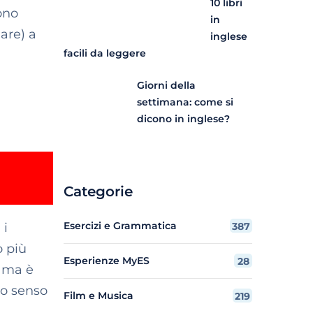
10 libri
ono
in
are) a
inglese
facili da leggere
Giorni della
settimana: come si
dicono in inglese?
Categorie
Esercizi e Grammatica
 i
387
o più
Esperienze MyES
28
, ma è
to senso
Film e Musica
219