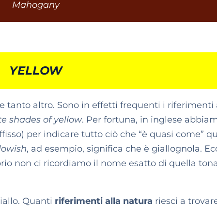
Mahogany
YELLOW
i e tanto altro. Sono in effetti frequenti i riferimenti 
ite shades of yellow
. Per fortuna, in inglese abbia
uffisso) per indicare tutto ciò che “è quasi come” q
lowish
, ad esempio, significa che è giallognola. Ec
io non ci ricordiamo il nome esatto di quella tona
giallo. Quanti
riferimenti alla natura
riesci a trovar