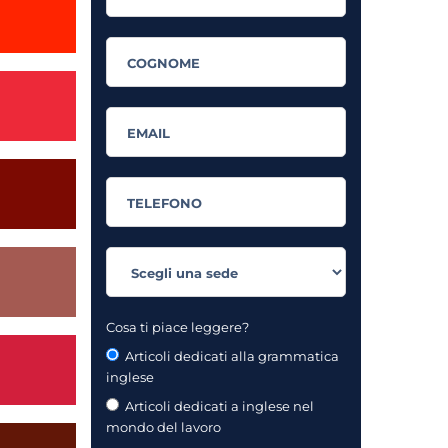
Cosa ti piace leggere?
Articoli dedicati alla grammatica
inglese
Articoli dedicati a inglese nel
mondo del lavoro