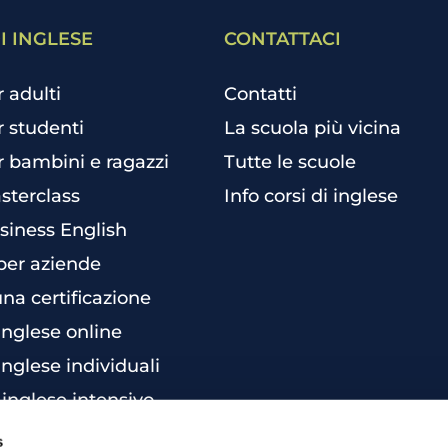
I INGLESE
CONTATTACI
r adulti
Contatti
r studenti
La scuola più vicina
r bambini e ragazzi
Tutte le scuole
sterclass
Info corsi di inglese
siness English
per aziende
una certificazione
 inglese online
inglese individuali
 inglese intensivo
s