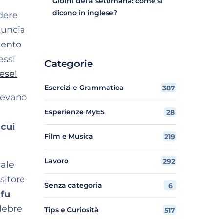
Giorni della settimana: come si
dicono in inglese?
ndere
nuncia
mento
essi
Categorie
lese!
Esercizi e Grammatica
387
otevano
Esperienze MyES
28
 cui
Film e Musica
219
Lavoro
292
cale
sitore
Senza categoria
6
 fu
lebre
Tips e Curiosità
517