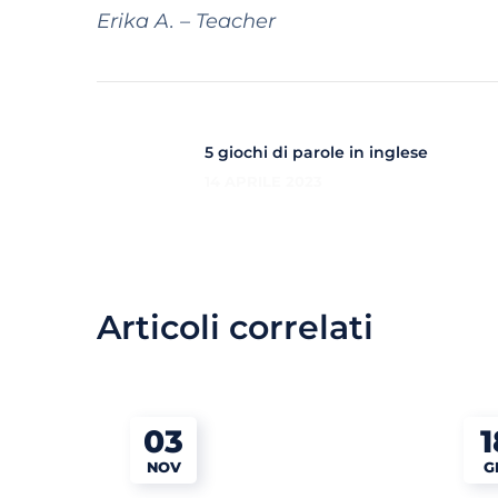
Erika A. – Teacher
5 giochi di parole in inglese
14 APRILE 2023
Articoli correlati
03
1
NOV
G