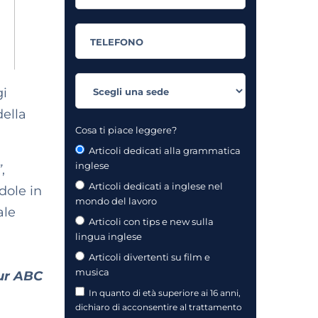
gi
della
Cosa ti piace leggere?
Articoli dedicati alla grammatica
inglese
”
,
Articoli dedicati a inglese nel
dole in
mondo del lavoro
ale
Articoli con tips e new sulla
lingua inglese
Articoli divertenti su film e
musica
ur ABC
In quanto di età superiore ai 16 anni,
dichiaro di acconsentire al trattamento