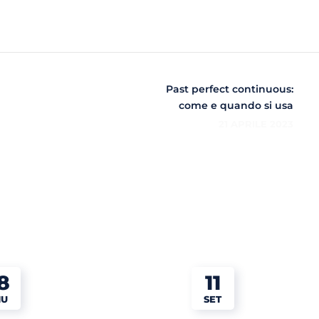
Past perfect continuous:
come e quando si usa
21 APRILE 2023
8
11
IU
SET