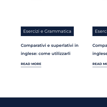
Esercizi e Grammatica
Eserc
Comparativi e superlativi in
Compar
inglese: come utilizzarli
ingles
READ MORE
READ M