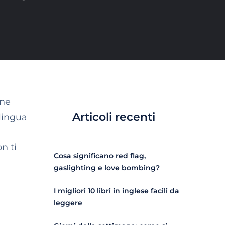
ene
Articoli recenti
 lingua
n ti
Cosa significano red flag,
gaslighting e love bombing?
I migliori 10 libri in inglese facili da
leggere