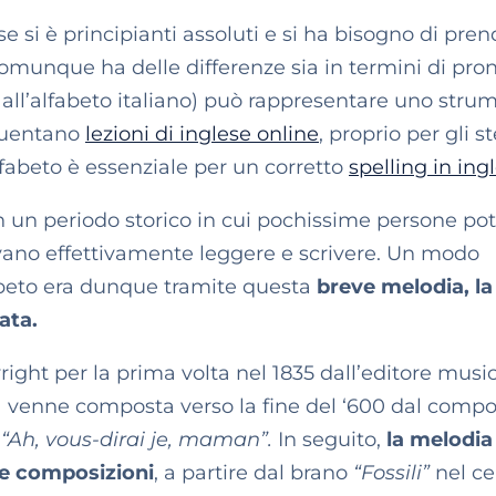
si è principianti assoluti e si ha bisogno di pre
omunque ha delle differenze sia in termini di pro
o all’alfabeto italiano) può rappresentare uno stru
equentano
lezioni di inglese online
, proprio per gli st
fabeto è essenziale per un corretto
spelling in ing
in un periodo storico in cui pochissime persone p
vano effettivamente leggere e scrivere. Un modo
abeto era dunque tramite questa
breve melodia, la
ata.
right per la prima volta nel 1835 dall’editore musi
 venne composta verso la fine del ‘600 dal compo
i
“Ah, vous-dirai je, maman”.
In seguito,
la melodia
ose composizioni
, a partire dal brano
“Fossili”
nel ce