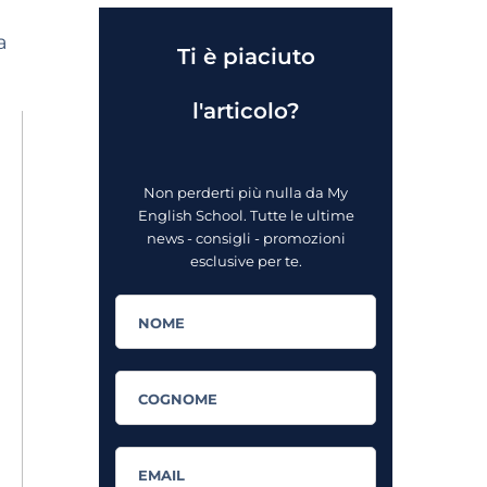
a
Ti è piaciuto
l'articolo?
Non perderti più nulla da My
English School. Tutte le ultime
news - consigli - promozioni
esclusive per te.