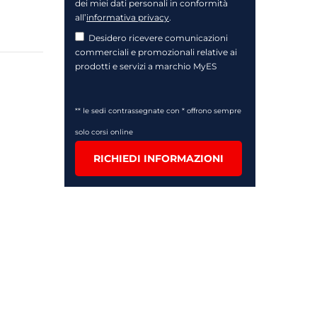
dei miei dati personali in conformità
all’
informativa privacy
.
Desidero ricevere comunicazioni
commerciali e promozionali relative ai
prodotti e servizi a marchio MyES
** le sedi contrassegnate con * offrono sempre
solo corsi online
RICHIEDI INFORMAZIONI