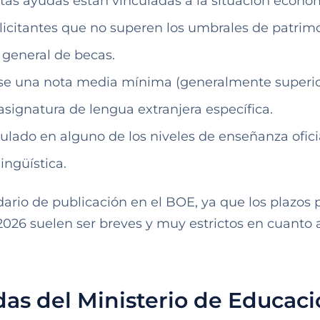
stas ayudas están vinculadas a la situación econó
solicitantes que no superen los umbrales de patrim
 general de becas.
irse una nota media mínima (generalmente superio
 asignatura de lengua extranjera específica.
culado en alguno de los niveles de enseñanza ofici
ingüística.
dario de publicación en el BOE, ya que los plazos 
2026 suelen ser breves y muy estrictos en cuanto a
as del Ministerio de Educac