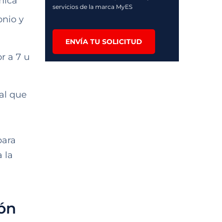
mica
servicios de la marca MyES
onio y
ENVÍA TU SOLICITUD
r a 7 u
al que
para
 la
ión