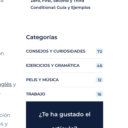
na
Zero, First, Second y Third
Conditional: Guía y Ejemplos
Categorías
CONSEJOS Y CURIOSIDADES
72
ón
EJERCICIOS Y GRAMÁTICA
46
PELIS Y MÚSICA
12
nglés
y
n
TRABAJO
16
¿Te ha gustado el
ción
s y