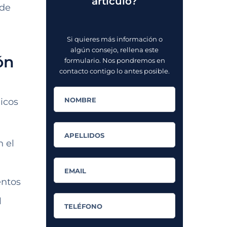
artículo?
 de
Si quieres más información o
algún consejo, rellena este
ón
formulario. Nos pondremos en
contacto contigo lo antes posible.
icos
n el
entos
l