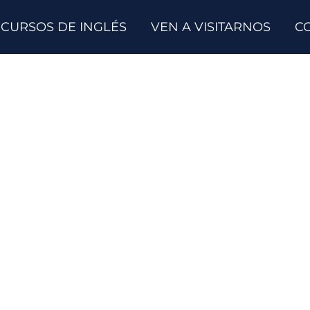
CURSOS DE INGLÉS
VEN A VISITARNOS
C
tificado de inglés con
especializados