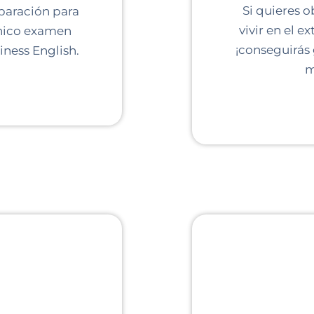
Si quieres o
paración para
vivir en el ex
 único examen
¡conseguirás 
ness English.
m