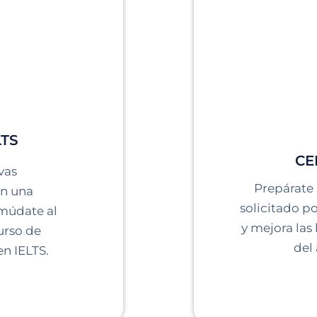
LTS
CE
vas
Prepárate
en una
solicitado p
 múdate al
y mejora las 
urso de
del
n IELTS.