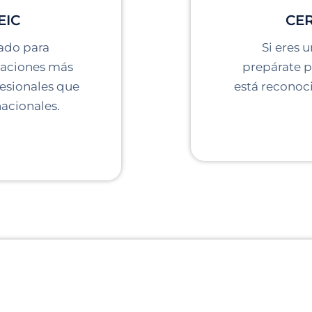
EIC
CER
ñado para
Si eres 
icaciones más
prepárate pa
fesionales que
está reconoci
nacionales.