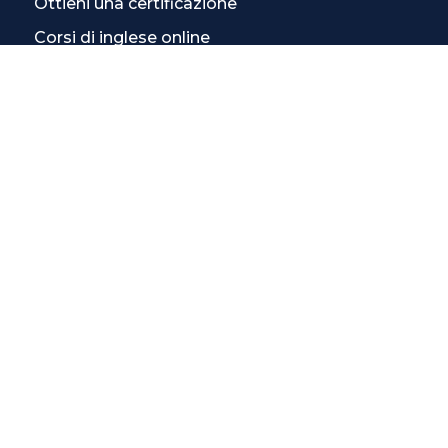
Ottieni una certificazione
Corsi di inglese online
Corsi di inglese individuali
Corso di inglese intensivo
CONTATTACI
Contatti
La scuola più vicina
Tutte le scuole
Info corsi di inglese