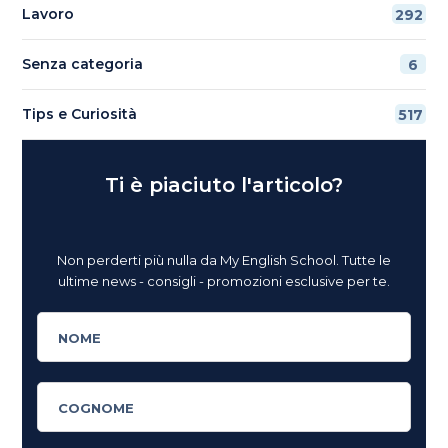
Lavoro
292
Senza categoria
6
Tips e Curiosità
517
Ti è piaciuto l'articolo?
Non perderti più nulla da My English School. Tutte le
ultime news - consigli - promozioni esclusive per te.