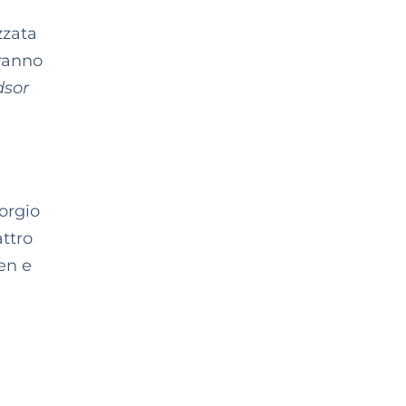
zzata
ranno
sor
iorgio
attro
ven e