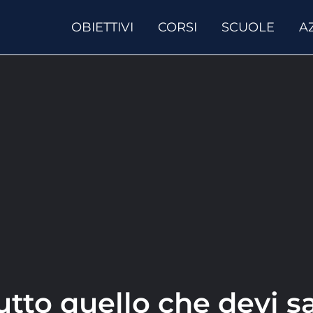
OBIETTIVI
CORSI
SCUOLE
A
tto quello che devi s