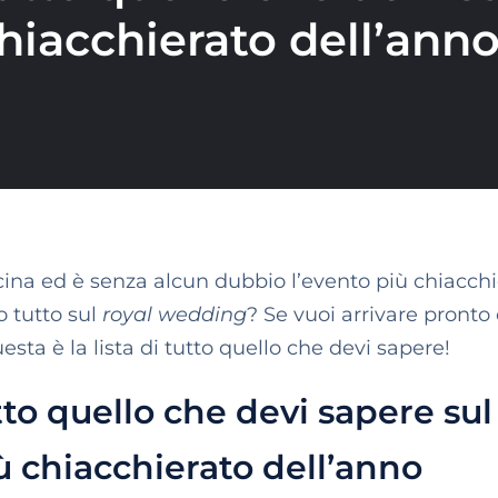
hiacchierato dell’ann
cina ed è senza alcun dubbio l’evento più chiacchi
o tutto sul
royal wedding
? Se vuoi arrivare pronto
uesta è la lista di tutto quello che devi sapere!
to quello che devi sapere sul
 chiacchierato dell’anno