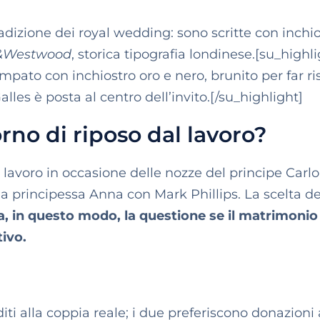
adizione dei royal wedding: sono scritte con inchi
&Westwood
, storica tipografia londinese.[su_highl
ato con inchiostro oro e nero, brunito per far ri
Galles è posta al centro dell’invito.[/su_highlight]
orno di riposo dal lavoro?
l lavoro in occasione delle nozze del principe Carlo
la principessa Anna con Mark Phillips. La scelta de
a, in questo modo, la questione se il matrimonio
ivo.
iti alla coppia reale; i due preferiscono donazioni 