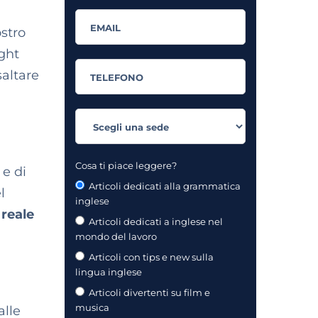
ostro
ight
saltare
Cosa ti piace leggere?
 e di
Articoli dedicati alla grammatica
l
inglese
 reale
Articoli dedicati a inglese nel
mondo del lavoro
Articoli con tips e new sulla
lingua inglese
Articoli divertenti su film e
musica
alle