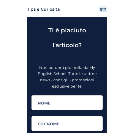
Tips e Curiosità
517
Ti è piaciuto
l'articolo?
Non perderti più nulla da My
English School. Tutte le ultime
news - consigli - promozioni
esclusive per te.