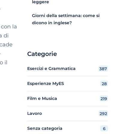
leggere
?
Giorni della settimana: come si
dicono in inglese?
con la
a di
 cade
e
Categorie
 il
Esercizi e Grammatica
387
Esperienze MyES
28
Film e Musica
219
Lavoro
292
Senza categoria
6