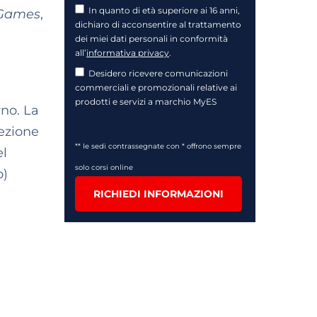
In quanto di età superiore ai 16 anni,
tGames
,
dichiaro di acconsentire al trattamento
dei miei dati personali in conformità
all’
informativa privacy
.
Desidero ricevere comunicazioni
commerciali e promozionali relative ai
prodotti e servizi a marchio MyES
rno. La
rezione
** le sedi contrassegnate con * offrono sempre
el
solo corsi online
o)
RICHIEDI INFORMAZIONI