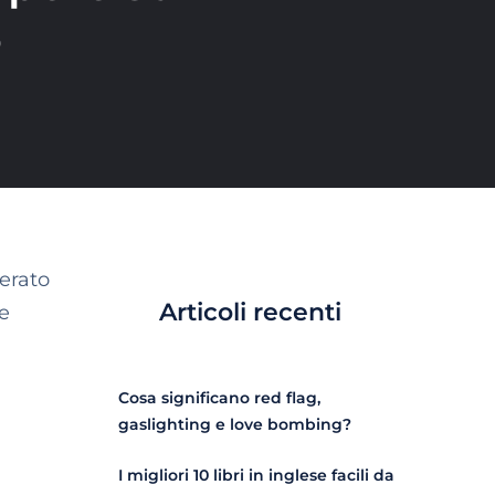
o
erato
Articoli recenti
 e
Cosa significano red flag,
gaslighting e love bombing?
I migliori 10 libri in inglese facili da