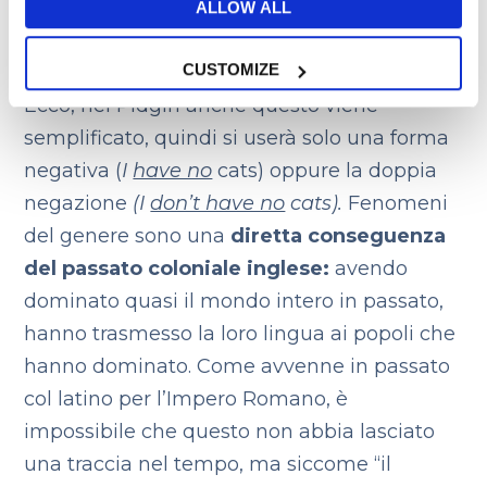
Per intenderci:
ALLOW ALL
I
don’t have any
cat OPPURE
I
have no
cats
CUSTOMIZE
Ecco, nel Pidgin anche questo viene
semplificato, quindi si userà solo una forma
negativa (
I
have no
cats) oppure la doppia
negazione
(I
don’t have no
cats).
Fenomeni
del genere sono una
diretta conseguenza
del passato coloniale inglese:
avendo
dominato quasi il mondo intero in passato,
hanno trasmesso la loro lingua ai popoli che
hanno dominato. Come avvenne in passato
col latino per l’Impero Romano, è
impossibile che questo non abbia lasciato
una traccia nel tempo, ma siccome “il