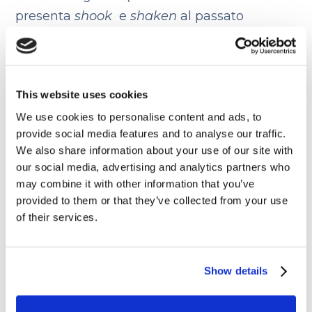
presenta
shook
e
shaken
al passato
semplice e al participio, ma nel Pidgin si
sentirà invece la parola
shaked
, assente
nella variante originale dell’inglese proprio
This website uses cookies
perché si tratta di un vero irregolare).
We use cookies to personalise content and ads, to
Oppure possiamo fare l
‘esempio della
provide social media features and to analyse our traffic.
We also share information about your use of our site with
doppia negazione
. Nell’inglese standard
our social media, advertising and analytics partners who
non è ammissibile che due negazioni
may combine it with other information that you’ve
vadano insieme nella stessa frase, ecco
provided to them or that they’ve collected from your use
perché, se il verbo è in forma negativa, sarà
of their services.
seguito dal pronome
any
, mentre potremo
usare un avverbio negativo (
no
o
never
) se il
Show details
verbo sarà rimasto alla forma base.