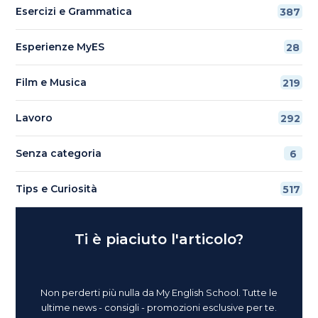
Esercizi e Grammatica
387
Esperienze MyES
28
Film e Musica
219
Lavoro
292
Senza categoria
6
Tips e Curiosità
517
Ti è piaciuto l'articolo?
Non perderti più nulla da My English School. Tutte le
ultime news - consigli - promozioni esclusive per te.