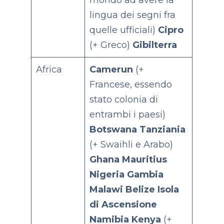
mondo ad avere la
lingua dei segni fra
quelle ufficiali)
Cipro
(+ Greco)
Gibilterra
Africa
Camerun
(+
Francese, essendo
stato colonia di
entrambi i paesi)
Botswana
Tanziania
(+ Swaihli e Arabo)
Ghana
Mauritius
Nigeria
Gambia
Malawi
Belize
Isola
di Ascensione
Namibia
Kenya
(+